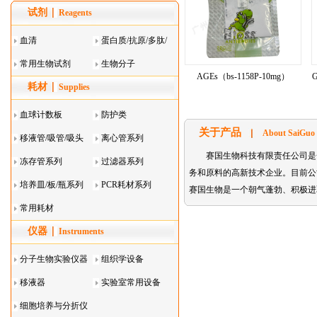
试剂
Reagents
血清
蛋白质/抗原/多肽/
常用生物试剂
酶
生物分子
AGEs（bs-1158P-10mg）
G
耗材
Supplies
血球计数板
防护类
关于产品
About SaiGuo
移液管/吸管/吸头
离心管系列
赛国生物科技有限责任公司是
系列
冻存管系列
过滤器系列
务和原料的高新技术企业。目前公司主要代理的
培养皿/板/瓶系列
PCR耗材系列
赛国生物是一个朝气蓬勃、积极进
常用耗材
仪器
Instruments
分子生物实验仪器
组织学设备
移液器
实验室常用设备
细胞培养与分折仪