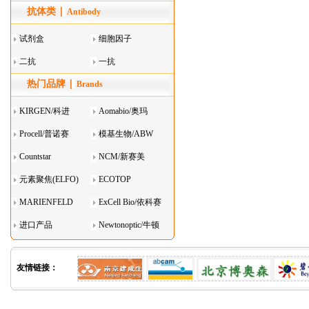
抗体类
器叠
Antibody
试剂盒
细胞因子
二抗
一抗
热门品牌
Brands
KIRGEN/科进
Aomabio/奥玛
Procell/普诺赛
模基生物/ABW
Countstar
NCM/新赛美
元素聚焦(ELFO)
ECOTOP
MARIENFELD
ExCell Bio/依科赛
进口产品
Newtonoptic/牛顿
光学
友情链接：