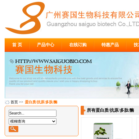
首 页
产品中心
在线订购
特惠产品
技
首页
>>
蛋白质/抗原/多肽/酶
所有蛋白质/抗原/多肽/酶