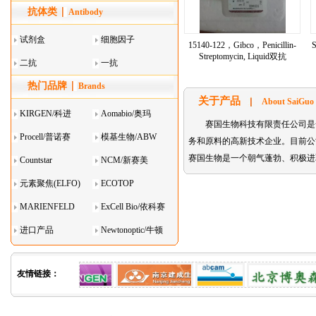
抗体类
器叠
Antibody
试剂盒
细胞因子
15140-122，Gibco，Penicillin-
Streptomycin, Liquid双抗
二抗
一抗
热门品牌
Brands
关于产品
About SaiGuo
KIRGEN/科进
Aomabio/奥玛
赛国生物科技有限责任公司是
Procell/普诺赛
模基生物/ABW
务和原料的高新技术企业。目前公司主要代理的
赛国生物是一个朝气蓬勃、积极进
Countstar
NCM/新赛美
元素聚焦(ELFO)
ECOTOP
MARIENFELD
ExCell Bio/依科赛
进口产品
Newtonoptic/牛顿
光学
友情链接：