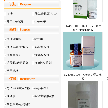
试剂
Reagents
血清
蛋白质/抗原/多肽/
常用生物试剂
酶
生物分子
1124MG100，BioFroxx，蛋白
耗材
Supplies
酶K Proteinase K
血球计数板
防护类
移液管/吸管/吸头
离心管系列
系列
冻存管系列
过滤器系列
培养皿/板/瓶系列
PCR耗材系列
常用耗材
1.24568.0100，Merck，蛋白酶
仪器
K
Instruments
分子生物实验仪器
组织学设备
移液器
实验室常用设备
细胞培养与分折仪