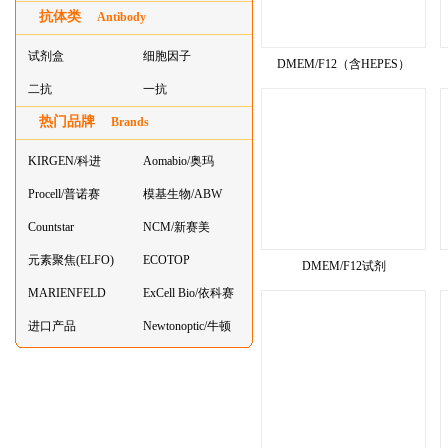
抗体类
器叠
Antibody
试剂盒
细胞因子
DMEM/F12（含HEPES）
二抗
一抗
热门品牌
Brands
KIRGEN/科进
Aomabio/奥玛
Procell/普诺赛
模基生物/ABW
Countstar
NCM/新赛美
元素聚焦(ELFO)
ECOTOP
DMEM/F12试剂
MARIENFELD
ExCell Bio/依科赛
进口产品
Newtonoptic/牛顿
光学