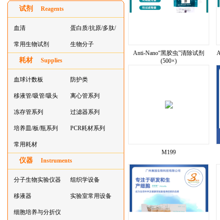
试剂
Reagents
血清
蛋白质/抗原/多肽/
常用生物试剂
酶
生物分子
Anti-Nano“黑胶虫”清除试剂
耗材
Supplies
(500×)
血球计数板
防护类
移液管/吸管/吸头
离心管系列
系列
冻存管系列
过滤器系列
培养皿/板/瓶系列
PCR耗材系列
常用耗材
M199
仪器
Instruments
分子生物实验仪器
组织学设备
移液器
实验室常用设备
细胞培养与分折仪