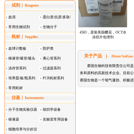
试剂
Reagents
血清
蛋白质/抗原/多肽/
常用生物试剂
酶
生物分子
4583，原装美国樱花，OCT冷
耗材
Supplies
冻切片包埋剂
血球计数板
防护类
关于产品
About SaiGuo
移液管/吸管/吸头
离心管系列
赛国生物科技有限责任公司是
系列
冻存管系列
过滤器系列
务和原料的高新技术企业。目前公司主要代理的
培养皿/板/瓶系列
PCR耗材系列
赛国生物是一个朝气蓬勃、积极进
常用耗材
仪器
Instruments
分子生物实验仪器
组织学设备
移液器
实验室常用设备
细胞培养与分折仪