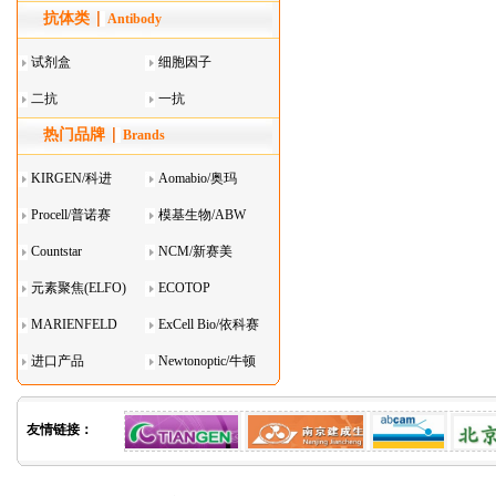
抗体类
器叠
Antibody
试剂盒
细胞因子
二抗
一抗
热门品牌
Brands
KIRGEN/科进
Aomabio/奥玛
Procell/普诺赛
模基生物/ABW
Countstar
NCM/新赛美
元素聚焦(ELFO)
ECOTOP
MARIENFELD
ExCell Bio/依科赛
进口产品
Newtonoptic/牛顿
光学
友情链接：