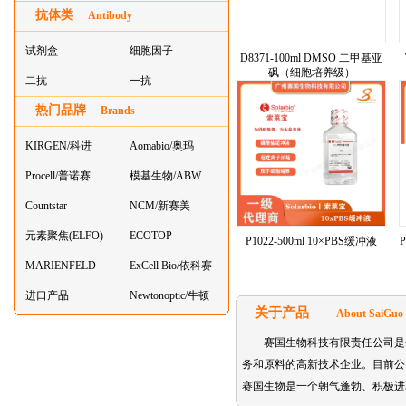
抗体类
器叠
Antibody
试剂盒
细胞因子
D8371-100ml DMSO 二甲基亚
砜（细胞培养级）
二抗
一抗
热门品牌
Brands
KIRGEN/科进
Aomabio/奥玛
Procell/普诺赛
模基生物/ABW
Countstar
NCM/新赛美
元素聚焦(ELFO)
ECOTOP
P1022-500ml 10×PBS缓冲液
MARIENFELD
ExCell Bio/依科赛
进口产品
Newtonoptic/牛顿
关于产品
About SaiGuo
光学
赛国生物科技有限责任公司是
务和原料的高新技术企业。目前公司主要代理的
赛国生物是一个朝气蓬勃、积极进