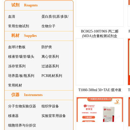
试剂
Reagents
血清
蛋白质/抗原/多肽/
常用生物试剂
酶
生物分子
BC0025-100T/96S 丙二醛
耗材
Supplies
(MDA)含量检测试剂盒
血球计数板
防护类
移液管/吸管/吸头
离心管系列
系列
冻存管系列
过滤器系列
培养皿/板/瓶系列
PCR耗材系列
常用耗材
T1060-500ml 50×TAE 缓冲液
T
仪器
Instruments
分子生物实验仪器
组织学设备
移液器
实验室常用设备
细胞培养与分折仪