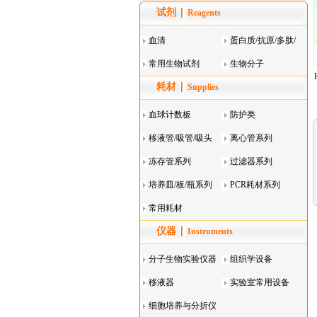
试剂
Reagents
血清
蛋白质/抗原/多肽/
常用生物试剂
酶
生物分子
耗材
Supplies
血球计数板
防护类
移液管/吸管/吸头
离心管系列
系列
冻存管系列
过滤器系列
培养皿/板/瓶系列
PCR耗材系列
常用耗材
仪器
Instruments
分子生物实验仪器
组织学设备
移液器
实验室常用设备
细胞培养与分折仪