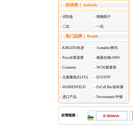
抗体类
器叠
Antibody
试剂盒
细胞因子
二抗
一抗
热门品牌
Brands
KIRGEN/科进
Aomabio/奥玛
Procell/普诺赛
模基生物/ABW
Countstar
NCM/新赛美
元素聚焦(ELFO)
ECOTOP
MARIENFELD
ExCell Bio/依科赛
进口产品
Newtonoptic/牛顿
光学
友情链接：