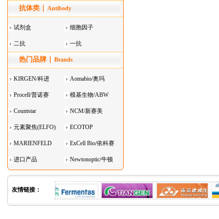
抗体类
器叠
Antibody
试剂盒
细胞因子
二抗
一抗
热门品牌
Brands
KIRGEN/科进
Aomabio/奥玛
Procell/普诺赛
模基生物/ABW
Countstar
NCM/新赛美
元素聚焦(ELFO)
ECOTOP
MARIENFELD
ExCell Bio/依科赛
进口产品
Newtonoptic/牛顿
光学
友情链接：