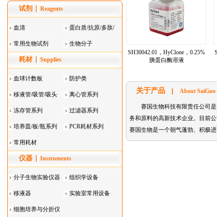
试剂
Reagents
血清
蛋白质/抗原/多肽/
常用生物试剂
酶
生物分子
SH30042.01，HyClone，0.25%
耗材
Supplies
胰蛋白酶溶液
血球计数板
防护类
关于产品
About SaiGuo
移液管/吸管/吸头
离心管系列
赛国生物科技有限责任公司是
系列
冻存管系列
过滤器系列
务和原料的高新技术企业。目前公司主要代理的
培养皿/板/瓶系列
PCR耗材系列
赛国生物是一个朝气蓬勃、积极进
常用耗材
仪器
Instruments
分子生物实验仪器
组织学设备
移液器
实验室常用设备
细胞培养与分折仪