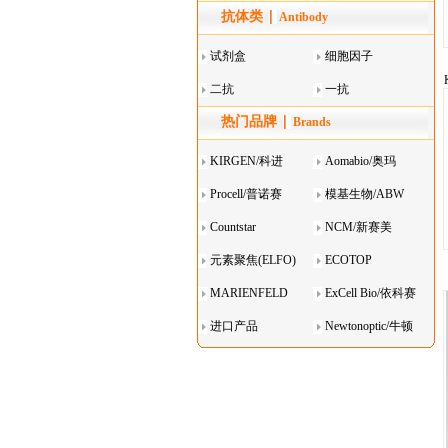
抗体类
器叠
Antibody
试剂盒
细胞因子
二抗
一抗
热门品牌
Brands
KIRGEN/科进
Aomabio/奥玛
Procell/普诺赛
模基生物/ABW
Countstar
NCM/新赛美
元素聚焦(ELFO)
ECOTOP
MARIENFELD
ExCell Bio/依科赛
进口产品
Newtonoptic/牛顿
光学