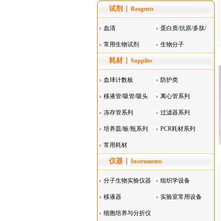
试剂
Reagents
血清
蛋白质/抗原/多肽/
常用生物试剂
酶
生物分子
耗材
Supplies
血球计数板
防护类
移液管/吸管/吸头
离心管系列
系列
冻存管系列
过滤器系列
培养皿/板/瓶系列
PCR耗材系列
常用耗材
仪器
Instruments
分子生物实验仪器
组织学设备
移液器
实验室常用设备
细胞培养与分折仪