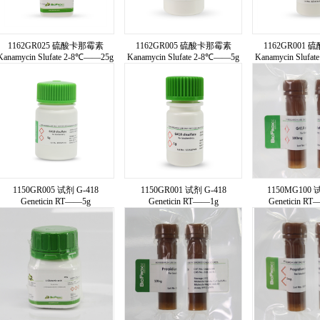
1162GR025 硫酸卡那霉素
1162GR005 硫酸卡那霉素
1162GR001
Kanamycin Slufate 2-8℃——25g
Kanamycin Slufate 2-8℃——5g
Kanamycin Slufa
1150GR005 试剂 G-418
1150GR001 试剂 G-418
1150MG100 
Geneticin RT——5g
Geneticin RT——1g
Geneticin R