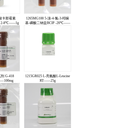
 硫酸卡那霉素
1265MG100 5-溴-4-氯-3-吲哚
te 2-8℃——1g
基-磷酸二钠盐BCIP -20℃——
100mg
试剂 G-418
1215GR025 L-亮氨酸L-Leucine
T——100mg
RT——25g