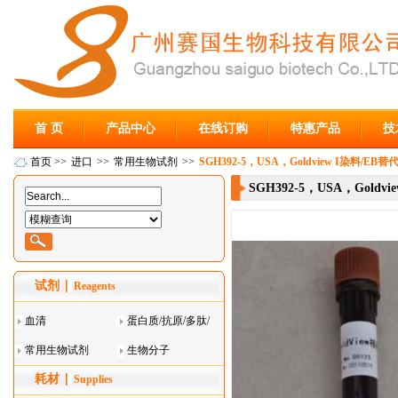
首 页
产品中心
在线订购
特惠产品
技
首页
>>
进口
>>
常用生物试剂
>>
SGH392-5，USA，Goldview I染料/EB替
SGH392-5，USA，Goldv
试剂
Reagents
血清
蛋白质/抗原/多肽/
常用生物试剂
酶
生物分子
耗材
Supplies