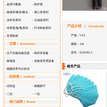
血球计数板
防护类
移液管/吸管/吸头
离心管系列
系列
冻存管系列
过滤器系列
产品介绍
Introduction
培养皿/板/瓶系列
PCR耗材系列
产地：USA
常用耗材
仪器
Instruments
规格：1ml
货号：SGH392-5
分子生物实验仪器
组织学设备
移液器
实验室常用设备
相关产品
细胞培养与分折仪
抗体类
器叠
Antibody
试剂盒
细胞因子
二抗
一抗
热门品牌
Brands