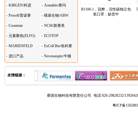
KIRGEN/科进
Aomabio/奥玛
B1106-1，冠桦，活性碳独立包
装口罩，缺货中
Procell/普诺赛
模基生物/ABW
Countstar
NCM/新赛美
元素聚焦(ELFO)
ECOTOP
MARIENFELD
ExCell Bio/依科赛
进口产品
Newtonoptic/牛顿
光学
友情链接：
赛国生物科技有限责任公司
电话:020-29828232/1392
粤ICP备150286