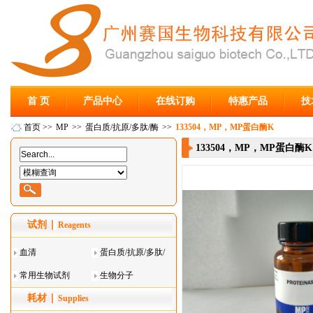
首 页
产品中心
在线订购
特惠产品
技
首页
>>
MP
>>
蛋白质/抗原/多肽/酶
>>
133504，MP，MP蛋白酶K
133504，MP，MP蛋白酶K
试剂
Reagents
血清
蛋白质/抗原/多肽/
常用生物试剂
酶
生物分子
耗材
Supplies