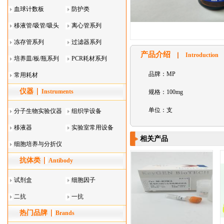
血球计数板
防护类
移液管/吸管/吸头
离心管系列
系列
冻存管系列
过滤器系列
产品介绍
Introduction
培养皿/板/瓶系列
PCR耗材系列
品牌：MP
常用耗材
仪器
Instruments
规格：100mg
单位：支
分子生物实验仪器
组织学设备
移液器
实验室常用设备
相关产品
细胞培养与分折仪
抗体类
器叠
Antibody
试剂盒
细胞因子
二抗
一抗
热门品牌
Brands