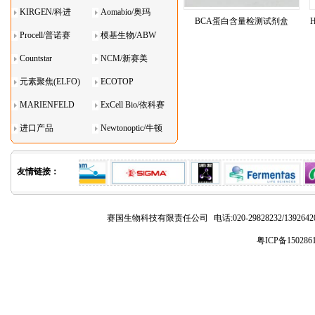
KIRGEN/科进
Aomabio/奥玛
BCA蛋白含量检测试剂盒
Procell/普诺赛
模基生物/ABW
Countstar
NCM/新赛美
元素聚焦(ELFO)
ECOTOP
MARIENFELD
ExCell Bio/依科赛
进口产品
Newtonoptic/牛顿
光学
友情链接：
赛国生物科技有限责任公司
电话:020-29828232/1392
粤ICP备150286