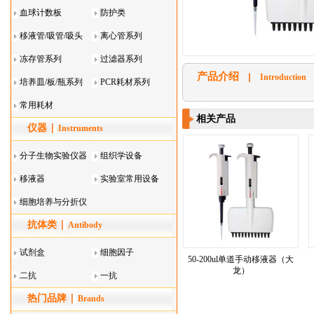
血球计数板
防护类
移液管/吸管/吸头
离心管系列
系列
冻存管系列
过滤器系列
产品介绍
Introduction
培养皿/板/瓶系列
PCR耗材系列
常用耗材
相关产品
仪器
Instruments
分子生物实验仪器
组织学设备
移液器
实验室常用设备
细胞培养与分折仪
抗体类
器叠
Antibody
试剂盒
细胞因子
50-200ul单道手动移液器（大
龙）
二抗
一抗
热门品牌
Brands