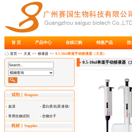
首 页
产品中心
在线订购
特惠产品
技
首页
>>
大龙
>>
移液器
>>
0.5-10ul单道手动移液器（大龙）
0.5-10ul单道手动移液器
试剂
Reagents
血清
蛋白质/抗原/多肽/
常用生物试剂
酶
生物分子
耗材
Supplies