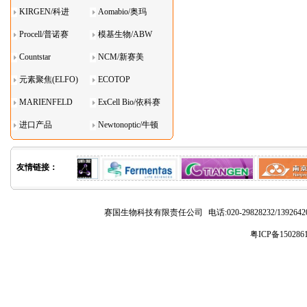
KIRGEN/科进
Aomabio/奥玛
Procell/普诺赛
模基生物/ABW
Countstar
NCM/新赛美
元素聚焦(ELFO)
ECOTOP
MARIENFELD
ExCell Bio/依科赛
进口产品
Newtonoptic/牛顿
光学
友情链接：
赛国生物科技有限责任公司
电话:020-29828232/1392
粤ICP备150286