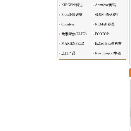
KIRGEN/科进
Aomabio/奥玛
Procell/普诺赛
模基生物/ABW
Countstar
NCM/新赛美
元素聚焦(ELFO)
ECOTOP
MARIENFELD
ExCell Bio/依科赛
进口产品
Newtonoptic/牛顿
光学