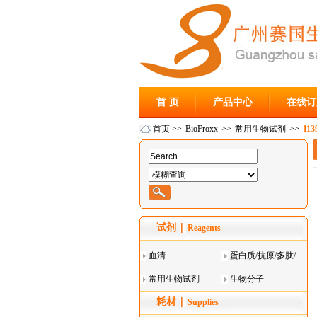
首 页
产品中心
在线订
首页
>>
BioFroxx
>>
常用生物试剂
>>
11
试剂
Reagents
血清
蛋白质/抗原/多肽/
常用生物试剂
酶
生物分子
耗材
Supplies