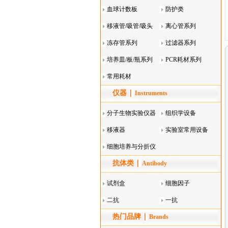
血球计数板
防护类
移液管/吸管/吸头
离心管系列
系列
冻存管系列
过滤器系列
培养皿/板/瓶系列
PCR耗材系列
常用耗材
仪器
Instruments
分子生物实验仪器
组织学设备
移液器
实验室常用设备
细胞培养与分折仪
抗体类
器叠
Antibody
试剂盒
细胞因子
二抗
一抗
热门品牌
Brands