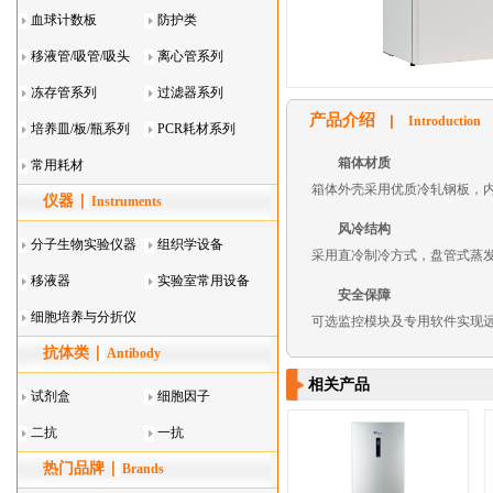
血球计数板
防护类
移液管/吸管/吸头
离心管系列
系列
冻存管系列
过滤器系列
产品介绍
Introduction
培养皿/板/瓶系列
PCR耗材系列
箱体材质
常用耗材
箱体外壳采用优质冷轧钢板，
仪器
Instruments
风冷结构
分子生物实验仪器
组织学设备
采用直冷制冷方式，盘管式蒸
移液器
实验室常用设备
安全保障
细胞培养与分折仪
可选监控模块及专用软件实现
抗体类
器叠
Antibody
相关产品
试剂盒
细胞因子
二抗
一抗
热门品牌
Brands