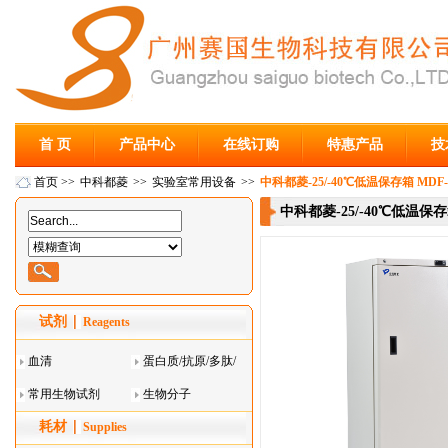
首 页
产品中心
在线订购
特惠产品
技
首页
>>
中科都菱
>>
实验室常用设备
>>
中科都菱-25/-40℃低温保存箱 MDF-
中科都菱-25/-40℃低温保存箱
试剂
Reagents
血清
蛋白质/抗原/多肽/
常用生物试剂
酶
生物分子
耗材
Supplies