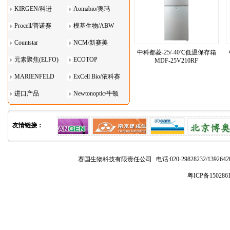
KIRGEN/科进
Aomabio/奥玛
Procell/普诺赛
模基生物/ABW
Countstar
NCM/新赛美
中科都菱-25/-40℃低温保存箱
元素聚焦(ELFO)
ECOTOP
MDF-25V210RF
MARIENFELD
ExCell Bio/依科赛
进口产品
Newtonoptic/牛顿
光学
友情链接：
赛国生物科技有限责任公司
电话:020-29828232/1392
粤ICP备150286