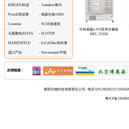
KIRGEN/科进
Aomabio/奥玛
Procell/普诺赛
模基生物/ABW
Countstar
NCM/新赛美
中科都菱2-8℃医用冷藏箱
元素聚焦(ELFO)
ECOTOP
MPC-5V656
MARIENFELD
ExCell Bio/依科赛
进口产品
Newtonoptic/牛顿
光学
友情链接：
赛国生物科技有限责任公司
电话:020-29828232/1392
粤ICP备150286