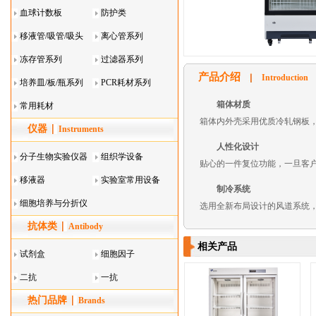
血球计数板
防护类
移液管/吸管/吸头
离心管系列
系列
冻存管系列
过滤器系列
产品介绍
Introduction
培养皿/板/瓶系列
PCR耗材系列
箱体材质
常用耗材
箱体内外壳采用优质冷轧钢板
仪器
Instruments
人性化设计
分子生物实验仪器
组织学设备
贴心的一件复位功能，一旦客
移液器
实验室常用设备
制冷系统
细胞培养与分折仪
选用全新布局设计的风道系统
抗体类
器叠
Antibody
相关产品
试剂盒
细胞因子
二抗
一抗
热门品牌
Brands