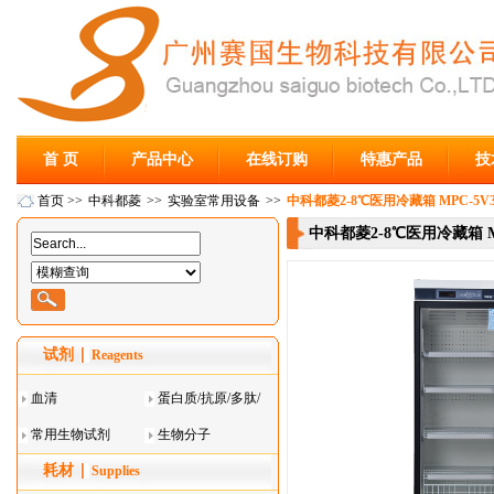
首 页
产品中心
在线订购
特惠产品
技
首页
>>
中科都菱
>>
实验室常用设备
>>
中科都菱2-8℃医用冷藏箱 MPC-5V3
中科都菱2-8℃医用冷藏箱 MP
试剂
Reagents
血清
蛋白质/抗原/多肽/
常用生物试剂
酶
生物分子
耗材
Supplies