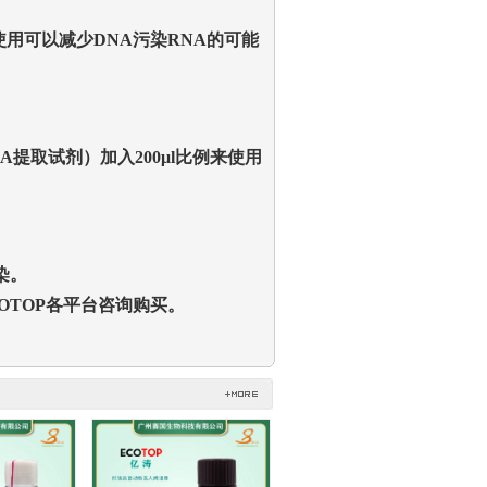
使用可以减少
DNA
污染
RNA
的可能
A
提取试剂
）
加入
200μl
比例来使用
染。
OTOP
各平台咨询购买。