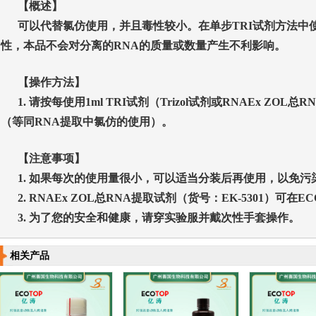
【概述】
可以代替氯仿使用，并且毒性较小。在单步TRI
试剂方法中
性
，本品
不会对分离的
RNA
的质量或数量产生不利影响。
【操作方法】
1
.
请按每
使用1ml TRI
试剂（
T
rizol试剂
或
RNAEx ZOL
总
RN
（等同
RNA
提取中氯仿的使用）
。
【
注意事项
】
1.
如果每次的使用量很小，可以适当分装后再使用，以免污
2.
RNAEx ZOL
总
RNA
提取试剂（货号：
EK-5301
）可在
EC
3.
为了您的安全和健康，请穿实验服并戴次性手套操作。
相关产品