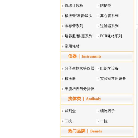
血球计数板
防护类
移液管/吸管/吸头
离心管系列
系列
冻存管系列
过滤器系列
培养皿/板/瓶系列
PCR耗材系列
常用耗材
仪器
Instruments
分子生物实验仪器
组织学设备
移液器
实验室常用设备
细胞培养与分折仪
抗体类
器叠
Antibody
试剂盒
细胞因子
二抗
一抗
热门品牌
Brands