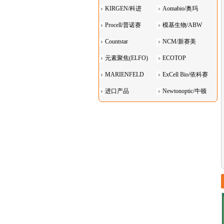
KIRGEN/科进
Aomabio/奥玛
Procell/普诺赛
模基生物/ABW
Countstar
NCM/新赛美
元素聚焦(ELFO)
ECOTOP
MARIENFELD
ExCell Bio/依科赛
进口产品
Newtonoptic/牛顿
光学