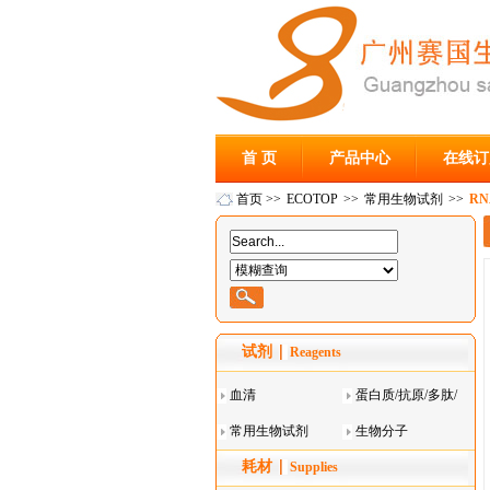
首 页
产品中心
在线订
首页
>>
ECOTOP
>>
常用生物试剂
>>
RN
试剂
Reagents
血清
蛋白质/抗原/多肽/
常用生物试剂
酶
生物分子
耗材
Supplies