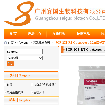
首 页
产品中心
在线订购
特惠产品
技
首页
>>
Axygen
>>
PCR耗材系列
>>
PCR-2CP-RT-C，Axygen，0.2ml
PCR-2CP-RT-C，Axyg
试剂
Reagents
血清
蛋白质/抗原/多肽/
常用生物试剂
酶
生物分子
耗材
Supplies