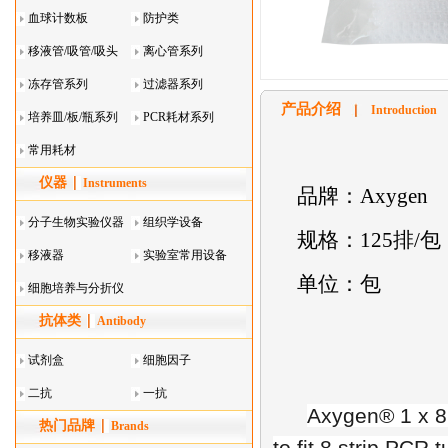
血球计数板
防护类
移液管/吸管/吸头
离心管系列
系列
冻存管系列
过滤器系列
产品介绍
Introduction
培养皿/板/瓶系列
PCR耗材系列
常用耗材
仪器
Instruments
品牌：Axygen
分子生物实验仪器
组织学设备
规格：125排/包
移液器
实验室常用设备
单位：包
细胞培养与分折仪
抗体类
器叠
Antibody
试剂盒
细胞因子
二抗
一抗
Axygen® 1 x 8 
热门品牌
Brands
to fit 8 strip PCR