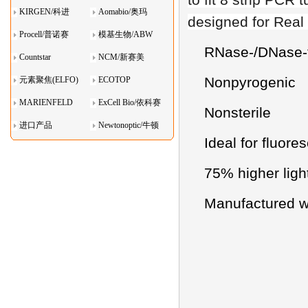
KIRGEN/科进
Aomabio/奥玛
designed for Rea
Procell/普诺赛
模基生物/ABW
RNase-/DNase-
Countstar
NCM/新赛美
Nonpyrogenic
元素聚焦(ELFO)
ECOTOP
MARIENFELD
ExCell Bio/依科赛
Nonsterile
进口产品
Newtonoptic/牛顿
Ideal for fluor
光学
75% higher ligh
Manufactured wi