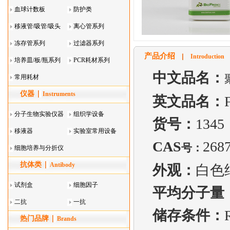
血球计数板
防护类
移液管/吸管/吸头
离心管系列
系列
冻存管系列
过滤器系列
产品介绍
Introduction
培养皿/板/瓶系列
PCR耗材系列
中文品名：
常用耗材
仪器
Instruments
英文品名：
分子生物实验仪器
组织学设备
货号：
1345
移液器
实验室常用设备
CAS
2687
号：
细胞培养与分折仪
抗体类
器叠
Antibody
外观：
白色
试剂盒
细胞因子
平均分子量
二抗
一抗
储存条件：
热门品牌
Brands