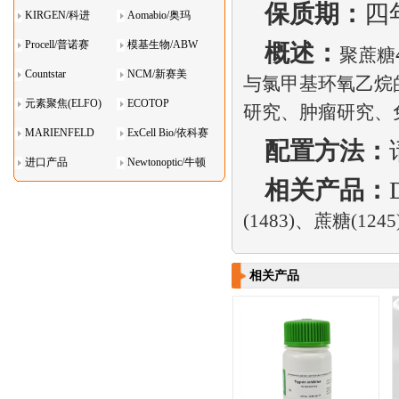
保质期：
四
KIRGEN/科进
Aomabio/奥玛
Procell/普诺赛
模基生物/ABW
概述：
聚蔗糖
Countstar
NCM/新赛美
与氯甲基环氧乙烷
元素聚焦(ELFO)
ECOTOP
研究、肿瘤研究、
MARIENFELD
ExCell Bio/依科赛
配置方法：
进口产品
Newtonoptic/牛顿
相关产品：
光学
(1483)
、蔗糖
(1245
相关产品