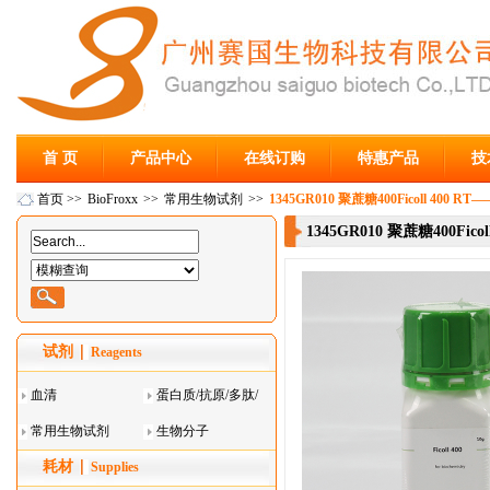
首 页
产品中心
在线订购
特惠产品
技
首页
>>
BioFroxx
>>
常用生物试剂
>>
1345GR010 聚蔗糖400Ficoll 400 RT—
1345GR010 聚蔗糖400Ficol
试剂
Reagents
血清
蛋白质/抗原/多肽/
常用生物试剂
酶
生物分子
耗材
Supplies