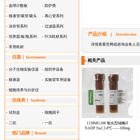
血球计数板
防护类
移液管/吸管/吸头
离心管系列
系列
冻存管系列
过滤器系列
产品介绍
Introduction
培养皿/板/瓶系列
PCR耗材系列
详情查看官网或咨询业务人员
常用耗材
仪器
Instruments
相关产品
分子生物实验仪器
组织学设备
移液器
实验室常用设备
细胞培养与分折仪
抗体类
器叠
Antibody
试剂盒
细胞因子
二抗
一抗
1158MG100 氧化型辅酶II
NADP Na2 2-8℃——100mg
热门品牌
Brands