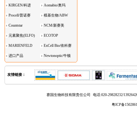
KIRGEN/科进
Aomabio/奥玛
Procell/普诺赛
模基生物/ABW
Countstar
NCM/新赛美
元素聚焦(ELFO)
ECOTOP
MARIENFELD
ExCell Bio/依科赛
进口产品
Newtonoptic/牛顿
光学
友情链接：
赛国生物科技有限责任公司
电话:020-29828232/1392
粤ICP备150286