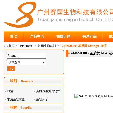
首 页
产品中心
在线订购
特惠产品
技
首页
>>
BioFroxx
>>
常用生物试剂
>>
2446ML005 基质胶 Matrigel -20度——
2446ML005 基质胶 Matrig
试剂
Reagents
血清
蛋白质/抗原/多肽/
常用生物试剂
酶
生物分子
耗材
Supplies