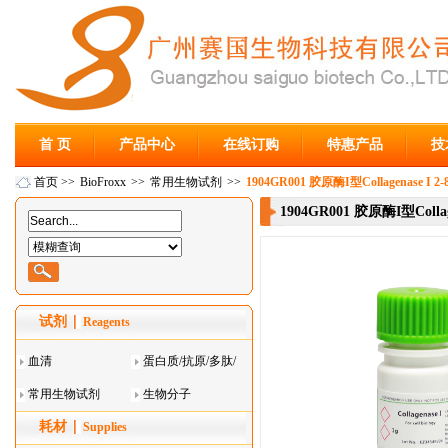
首 页
产品中心
在线订购
特惠产品
技
首页
>>
BioFroxx
>>
常用生物试剂
>>
1904GR001 胶原酶I型Collagenase I 
1904GR001 胶原酶I型Collag
试剂
Reagents
血清
蛋白质/抗原/多肽/
常用生物试剂
酶
生物分子
耗材
Supplies