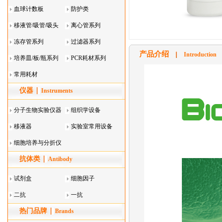
血球计数板
防护类
移液管/吸管/吸头
离心管系列
系列
冻存管系列
过滤器系列
产品介绍
Introduction
培养皿/板/瓶系列
PCR耗材系列
常用耗材
仪器
Instruments
分子生物实验仪器
组织学设备
移液器
实验室常用设备
细胞培养与分折仪
抗体类
器叠
Antibody
试剂盒
细胞因子
二抗
一抗
热门品牌
Brands