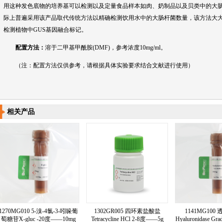
用这种发色底物的培养基可以检测以及定量食品样本如肉、奶制品以及贝类中的大
际上普遍采用该产品取代传统方法以精确检测饮用水中的大肠杆菌数量，该方法大
检测植物中GUS基因融合标记。
配置方法：
溶于二甲基甲酰胺(DMF)，参考浓度10mg/ml。
（注：配置方法仅供参考，请根据具体实验要求结合文献进行使用）
相关产品
1270MG010 5-溴-4氯-3-吲哚葡
1302GR005 四环素盐酸盐
1141MG100
萄糖苷X-gluc -20度——10mg
Tetracycline HCl 2-8度——5g
Hyaluronidase Gr