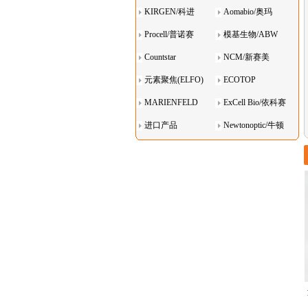
KIRGEN/科进
Aomabio/奥玛
Procell/普诺赛
模基生物/ABW
Countstar
NCM/新赛美
元素聚焦(ELFO)
ECOTOP
MARIENFELD
ExCell Bio/依科赛
进口产品
Newtonoptic/牛顿
光学