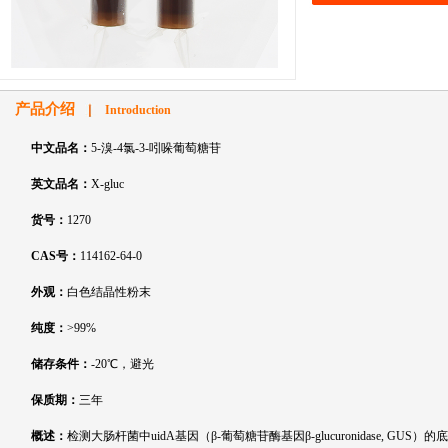
产品介绍
Introduction
中文品名：
5-溴-4氯-3-吲哚葡萄糖苷
英文品名：
X-gluc
货号：
1270
CAS号：
114162-64-0
外观：
白色结晶性粉末
纯度：
>99%
储存条件：
-20℃，避光
保质期：
三年
概述：
检测大肠杆菌中uidA基因（β-葡萄糖苷酶基因β-glucuronidase, G