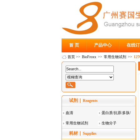
首 页
产品中心
在线订
首页
>>
BioFroxx
>>
常用生物试剂
>>
12
试剂
Reagents
血清
蛋白质/抗原/多肽/
常用生物试剂
酶
生物分子
耗材
Supplies