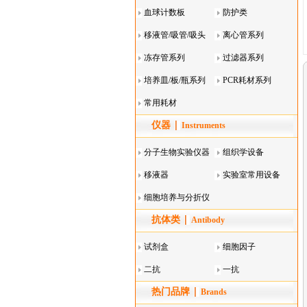
血球计数板
防护类
移液管/吸管/吸头
离心管系列
系列
冻存管系列
过滤器系列
培养皿/板/瓶系列
PCR耗材系列
常用耗材
仪器
Instruments
分子生物实验仪器
组织学设备
移液器
实验室常用设备
细胞培养与分折仪
抗体类
器叠
Antibody
试剂盒
细胞因子
二抗
一抗
热门品牌
Brands