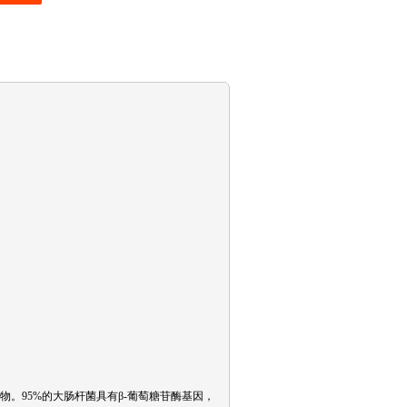
US）的底物。95%的大肠杆菌具有β-葡萄糖苷酶基因，