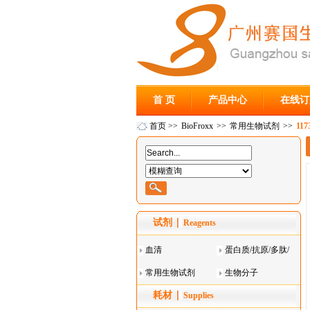
首 页
产品中心
在线订
首页
>>
BioFroxx
>>
常用生物试剂
>>
11
试剂
Reagents
血清
蛋白质/抗原/多肽/
常用生物试剂
酶
生物分子
耗材
Supplies