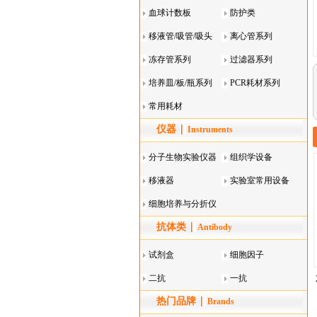
血球计数板
防护类
移液管/吸管/吸头
离心管系列
系列
冻存管系列
过滤器系列
培养皿/板/瓶系列
PCR耗材系列
常用耗材
仪器
Instruments
分子生物实验仪器
组织学设备
移液器
实验室常用设备
细胞培养与分折仪
抗体类
器叠
Antibody
试剂盒
细胞因子
二抗
一抗
热门品牌
Brands