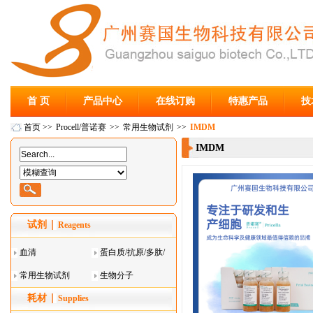
首 页
产品中心
在线订购
特惠产品
技
首页
>>
Procell/普诺赛
>>
常用生物试剂
>>
IMDM
IMDM
试剂
Reagents
血清
蛋白质/抗原/多肽/
常用生物试剂
酶
生物分子
耗材
Supplies