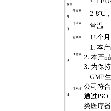
< 1 EU
含量
储存条
2-8
件
运输条
常温
件
18个月
有效期
1. 
注意事
2. 本
项
3. 为
GMP
公司符合
体系描
通过ISO
述
类医疗器械