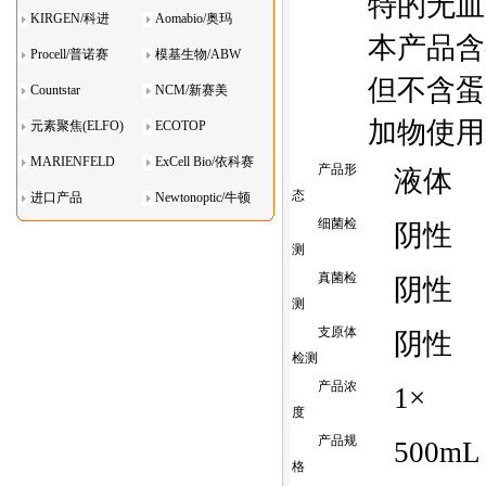
特的无血
KIRGEN/科进
Aomabio/奥玛
本产品含
Procell/普诺赛
模基生物/ABW
但不含蛋
Countstar
NCM/新赛美
加物使用
元素聚焦(ELFO)
ECOTOP
MARIENFELD
ExCell Bio/依科赛
产品形
液体
态
进口产品
Newtonoptic/牛顿
细菌检
阴性
光学
测
真菌检
阴性
测
支原体
阴性
检测
产品浓
1×
度
产品规
500mL
格