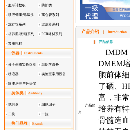
血球计数板
防护类
移液管/吸管/吸头
离心管系列
系列
冻存管系列
过滤器系列
产品介绍
Introduction
培养皿/板/瓶系列
PCR耗材系列
产品信息
常用耗材
IMDM（
仪器
Instruments
DMEM培
分子生物实验仪器
组织学设备
胞前体细
移液器
实验室常用设备
细胞培养与分折仪
了硒、H
抗体类
器叠
Antibody
富，非常
试剂盒
细胞因子
产品简
培养有特
介
二抗
一抗
骨髓造血
热门品牌
Brands