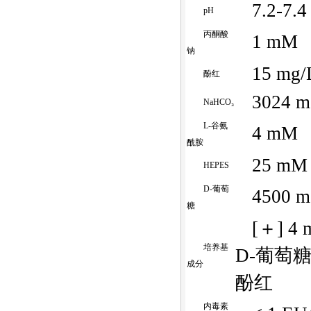
7.2-7.4
pH
丙酮酸
1 mM
钠
15 mg/
酚红
3024 m
NaHCO₃
L-谷氨
4 mM
酰胺
25 mM
HEPES
D-葡萄
4500 m
糖
[＋] 4
培养基
D-葡萄糖、
成分
酚红
内毒素