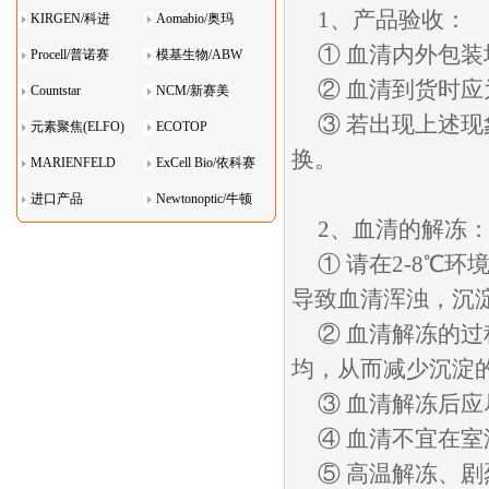
1、产品验收：
KIRGEN/科进
Aomabio/奥玛
① 血清内外包
Procell/普诺赛
模基生物/ABW
② 血清到货时
Countstar
NCM/新赛美
③ 若出现上述
元素聚焦(ELFO)
ECOTOP
换。
MARIENFELD
ExCell Bio/依科赛
进口产品
Newtonoptic/牛顿
2、血清的解冻
光学
① 请在2-8℃
导致血清浑浊，沉
② 血清解冻的
均，从而减少沉淀
③ 血清解冻后
④ 血清不宜在室
⑤ 高温解冻、