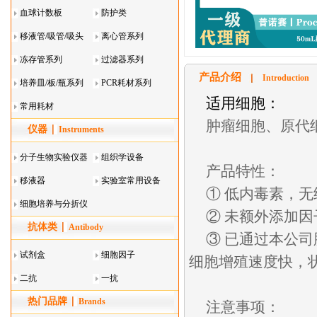
血球计数板
防护类
移液管/吸管/吸头
离心管系列
系列
冻存管系列
过滤器系列
产品介绍
Introduction
培养皿/板/瓶系列
PCR耗材系列
适用细胞：
常用耗材
肿瘤细胞、原代
仪器
Instruments
分子生物实验仪器
组织学设备
产品特性：
移液器
实验室常用设备
① 低内毒素，
细胞培养与分折仪
② 未额外添加
抗体类
器叠
Antibody
③ 已通过本公司
试剂盒
细胞因子
细胞增殖速度快，
二抗
一抗
热门品牌
Brands
注意事项：