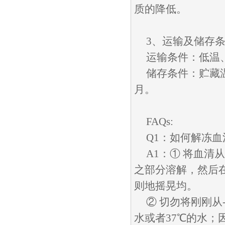
质的降低。
3、运输及储存
运输条件：低温
储存条件：贮藏温
月。
FAQs:
Q1：如何解冻
A1：① 将血清
之部分溶解，然后
则地摇晃均。
② 切勿将刚刚从
水或者37℃的水