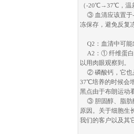
（-20℃→37℃
③ 血清应该置于
冻保存，避免反复
Q2：血清中可
A2：① 纤维蛋
以用肉眼观察到。
② 磷酸钙，它
37℃培养的时候
黑点由于布朗运动
③ 胆固醇、脂
原因。关于细胞生
我们的客户以及其