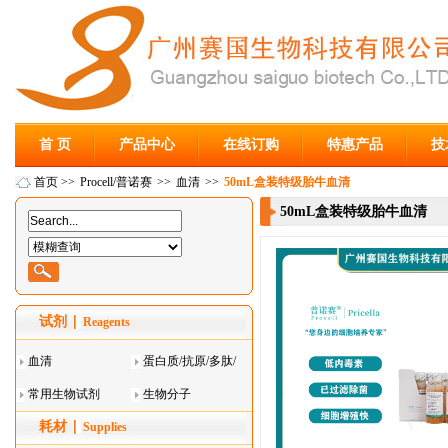
首 页
产品中心
在线订购
特惠产品
技
首页
>>
Procell/普诺赛
>>
血清
>>
50mL盒装特级胎牛血清
50mL盒装特级胎牛血清
试剂
Reagents
血清
蛋白质/抗原/多肽/
常用生物试剂
酶
生物分子
耗材
Supplies