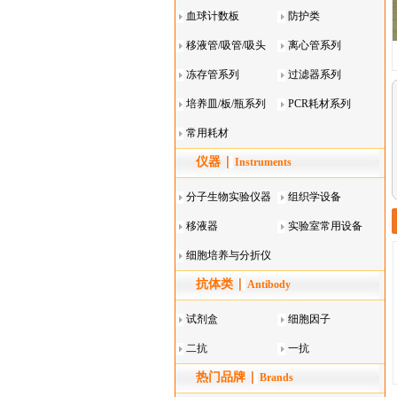
血球计数板
防护类
移液管/吸管/吸头
离心管系列
系列
冻存管系列
过滤器系列
培养皿/板/瓶系列
PCR耗材系列
常用耗材
仪器
Instruments
分子生物实验仪器
组织学设备
移液器
实验室常用设备
细胞培养与分折仪
抗体类
器叠
Antibody
试剂盒
细胞因子
二抗
一抗
热门品牌
Brands