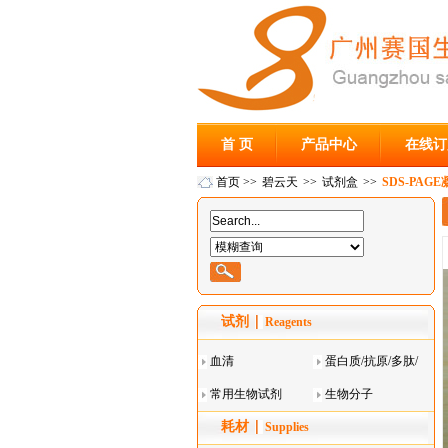
首 页
产品中心
在线订
首页
>>
碧云天
>>
试剂盒
>>
SDS-PA
试剂
Reagents
血清
蛋白质/抗原/多肽/
常用生物试剂
酶
生物分子
耗材
Supplies