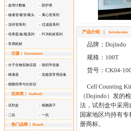
血球计数板
防护类
移液管/吸管/吸头
离心管系列
系列
冻存管系列
过滤器系列
产品介绍
Introduction
培养皿/板/瓶系列
PCR耗材系列
品牌：
Dojindo
常用耗材
仪器
Instruments
规格：100T
分子生物实验仪器
组织学设备
货号：CK04-10
移液器
实验室常用设备
细胞培养与分折仪
Cell Counting Ki
抗体类
器叠
Antibody
（
Dojindo
）发的
法，试剂盒中采用
试剂盒
细胞因子
国家地区均持有专
二抗
一抗
册商标。
热门品牌
Brands