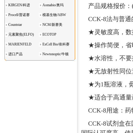
产品规格报价：
KIRGEN/科进
Aomabio/奥玛
Procell/普诺赛
模基生物/ABW
CCK-8
法与普通
Countstar
NCM/新赛美
★
灵敏度高，数
元素聚焦(ELFO)
ECOTOP
★
操作简便，省
MARIENFELD
ExCell Bio/依科赛
进口产品
Newtonoptic/牛顿
★
水溶性，不要
光学
★
无放射性同位
★
为
1
瓶溶液，
★
适合于高通量
CCK-8
用途：药
CCK-8
试剂盒在