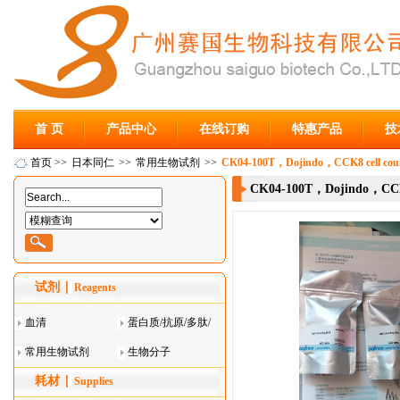
首 页
产品中心
在线订购
特惠产品
技
首页
>>
日本同仁
>>
常用生物试剂
>>
CK04-100T，Dojindo，CCK8 cell coun
CK04-100T，Dojindo，CCK8 
试剂
Reagents
血清
蛋白质/抗原/多肽/
常用生物试剂
酶
生物分子
耗材
Supplies