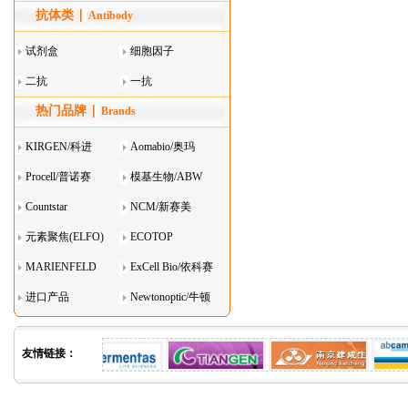
抗体类
器叠
Antibody
试剂盒
细胞因子
二抗
一抗
热门品牌
Brands
KIRGEN/科进
Aomabio/奥玛
Procell/普诺赛
模基生物/ABW
Countstar
NCM/新赛美
元素聚焦(ELFO)
ECOTOP
MARIENFELD
ExCell Bio/依科赛
进口产品
Newtonoptic/牛顿
光学
友情链接：