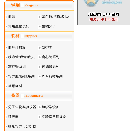
试剂
Reagents
血清
蛋白质/抗原/多肽/
常用生物试剂
酶
生物分子
耗材
Supplies
血球计数板
防护类
移液管/吸管/吸头
离心管系列
系列
冻存管系列
过滤器系列
培养皿/板/瓶系列
PCR耗材系列
常用耗材
仪器
Instruments
分子生物实验仪器
组织学设备
移液器
实验室常用设备
细胞培养与分折仪