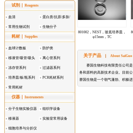
试剂
Reagents
血清
蛋白质/抗原/多肽/
常用生物试剂
酶
生物分子
801002，NEST，玻底培养皿，
耗材
Supplies
φ15mm，TC
血球计数板
防护类
关于产品
About SaiGuo
移液管/吸管/吸头
离心管系列
赛国生物科技有限责任公司是
系列
冻存管系列
过滤器系列
务和原料的高新技术企业。目前公司主要代理的
培养皿/板/瓶系列
PCR耗材系列
赛国生物是一个朝气蓬勃、积极进
常用耗材
仪器
Instruments
分子生物实验仪器
组织学设备
移液器
实验室常用设备
细胞培养与分折仪