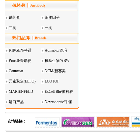
抗体类
器叠
Antibody
试剂盒
细胞因子
二抗
一抗
热门品牌
Brands
KIRGEN/科进
Aomabio/奥玛
Procell/普诺赛
模基生物/ABW
Countstar
NCM/新赛美
元素聚焦(ELFO)
ECOTOP
MARIENFELD
ExCell Bio/依科赛
进口产品
Newtonoptic/牛顿
光学
友情链接：