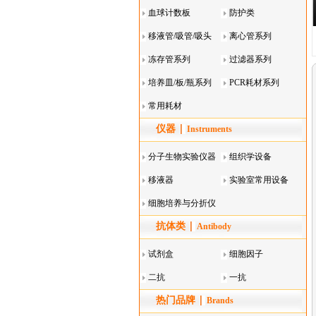
血球计数板
防护类
移液管/吸管/吸头
离心管系列
系列
冻存管系列
过滤器系列
培养皿/板/瓶系列
PCR耗材系列
常用耗材
仪器
Instruments
分子生物实验仪器
组织学设备
移液器
实验室常用设备
细胞培养与分折仪
抗体类
器叠
Antibody
试剂盒
细胞因子
二抗
一抗
热门品牌
Brands