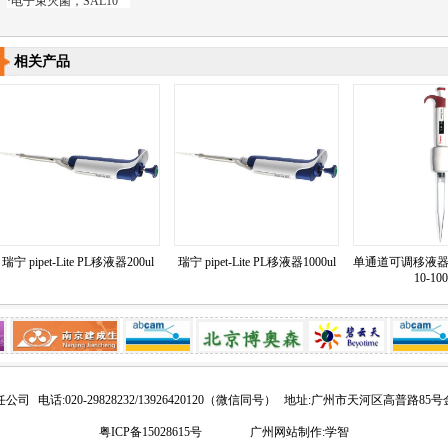
·
电子束灭菌，SAL10
相关产品
瑞宁 pipet-Lite PL移液器200ul
瑞宁 pipet-Lite PL移液器1000ul
单通道可调移液器Finn
10-100
任公司
电话:020-29828232/13926420120（微信同号）
地址:广州市天河区高普路85号
粤ICP备15028615号
广州网站制作:学智