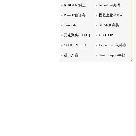
KIRGEN/科进
Aomabio/奥玛
Procell/普诺赛
模基生物/ABW
Countstar
NCM/新赛美
元素聚焦(ELFO)
ECOTOP
MARIENFELD
ExCell Bio/依科赛
进口产品
Newtonoptic/牛顿
光学