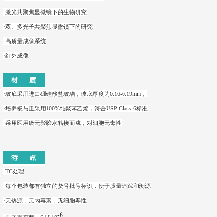
·
激光共聚焦显微镜下的生物研究
·
双、多光子共聚焦显微镜下的研究
·
高质量成像系统
·
红外成像
·
玻底采用进口硼硅酸盐玻璃，
玻底厚度为0.16-0.19mm，
·
培养板与皿采用100%纯聚苯乙烯，符合USP Class-6标准
·
采用医用级无影胶水粘接而成，对细胞无毒性
·TC处理
·
每个包装都有独立的货号批号标识，便于质量追踪和溯源
·
无热源，无内毒素，无细胞毒性
-6