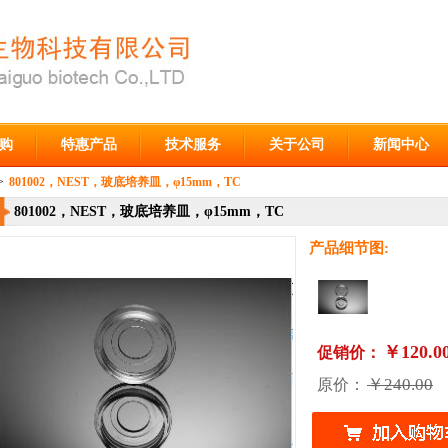
购
特惠产品
技术服务
关于公司
新闻中心
>
801002，NEST，玻底培养皿，φ15mm，TC
801002，NEST，玻底培养皿，φ15mm，TC
产品细节图:
￥120.0
促销价：
￥240.00
原价：