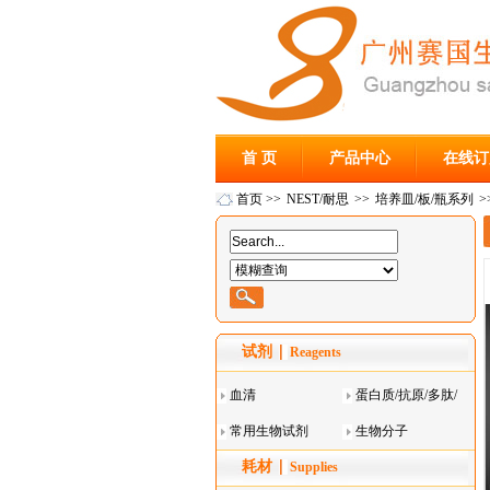
首 页
产品中心
在线订
首页
>>
NEST/耐思
>>
培养皿/板/瓶系列
>
试剂
Reagents
血清
蛋白质/抗原/多肽/
常用生物试剂
酶
生物分子
耗材
Supplies