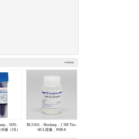
harp，SDS-
BL516A，Biosharp，1.5M Tirs-
缓冲液（5X）
HCL溶液，PH8.8