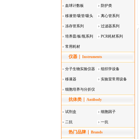
血球计数板
防护类
移液管/吸管/吸头
离心管系列
系列
冻存管系列
过滤器系列
培养皿/板/瓶系列
PCR耗材系列
常用耗材
仪器
Instruments
分子生物实验仪器
组织学设备
移液器
实验室常用设备
细胞培养与分折仪
抗体类
器叠
Antibody
试剂盒
细胞因子
二抗
一抗
热门品牌
Brands