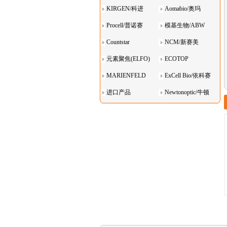
KIRGEN/科进
Aomabio/奥玛
Procell/普诺赛
模基生物/ABW
Countstar
NCM/新赛美
元素聚焦(ELFO)
ECOTOP
MARIENFELD
ExCell Bio/依科赛
进口产品
Newtonoptic/牛顿
光学