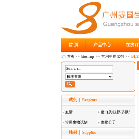
首 页
产品中心
在线订
首页
>>
biosharp
>>
常用生物试剂
>>
BL5
试剂
Reagents
血清
蛋白质/抗原/多肽/
常用生物试剂
酶
生物分子
耗材
Supplies