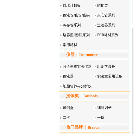
血球计数板
防护类
移液管/吸管/吸头
离心管系列
系列
冻存管系列
过滤器系列
培养皿/板/瓶系列
PCR耗材系列
常用耗材
仪器
Instruments
分子生物实验仪器
组织学设备
移液器
实验室常用设备
细胞培养与分折仪
抗体类
器叠
Antibody
试剂盒
细胞因子
二抗
一抗
热门品牌
Brands