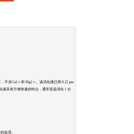
A和酚红，不含Ca2＋和 Mg2＋。该消化液已用 0.22 μm
液具有方便快速的特点，通常室温消化 1 分
余的血清。