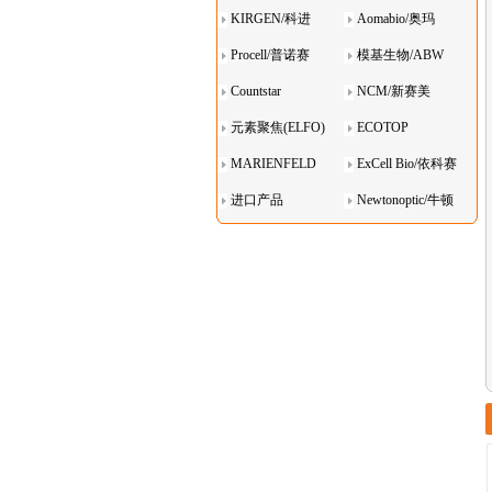
KIRGEN/科进
Aomabio/奥玛
Procell/普诺赛
模基生物/ABW
Countstar
NCM/新赛美
元素聚焦(ELFO)
ECOTOP
MARIENFELD
ExCell Bio/依科赛
进口产品
Newtonoptic/牛顿
光学