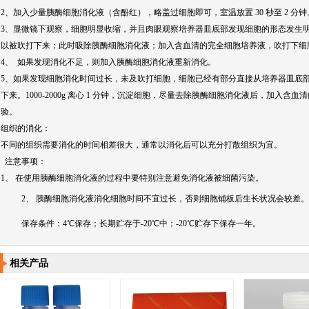
2、加入少量胰酶细胞消化液（含酚红），略盖过细胞即可，室温放置 30 秒至 2 
3、显微镜下观察，细胞明显收缩，并且肉眼观察培养器皿底部发现细胞的形态发生
以被吹打下来；此时吸除胰酶细胞消化液；加入含血清的完全细胞培养液，吹打下细
4、 如果发现消化不足，则加入胰酶细胞消化液重新消化。
5、如果发现细胞消化时间过长，未及吹打细胞，细胞已经有部分直接从培养器皿底
下来。1000-2000g 离心 1 分钟，沉淀细胞，尽量去除胰酶细胞消化液后，加入
验。
组织的消化：
不同的组织需要消化的时间相差很大，通常以消化后可以充分打散组织为宜。
注意事项：
1、 在使用胰酶细胞消化液的过程中要特别注意避免消化液被细菌污染。
2、 胰酶细胞消化液消化细胞时间不宜过长，否则细胞铺板后生长状况会较差。
保存条件：4℃保存；长期贮存于-20℃中；-20℃贮存下保存一年。
相关产品