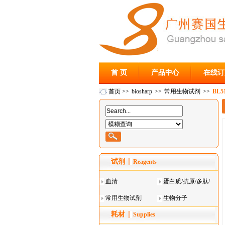
首 页
产品中心
在线订
首页
>>
biosharp
>>
常用生物试剂
>>
BL
试剂
Reagents
血清
蛋白质/抗原/多肽/
常用生物试剂
酶
生物分子
耗材
Supplies