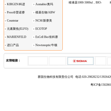
移液器1000-5000ul，BIO-
KIRGEN/科进
Aomabio/奥玛
DL(宝予德)
Procell/普诺赛
模基生物/ABW
Countstar
NCM/新赛美
元素聚焦(ELFO)
ECOTOP
MARIENFELD
ExCell Bio/依科赛
进口产品
Newtonoptic/牛顿
光学
友情链接：
赛国生物科技有限责任公司
电话:020-29828232/1392
粤ICP备150286