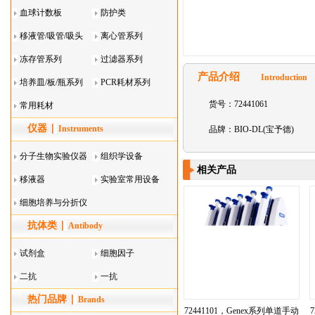
血球计数板
防护类
移液管/吸管/吸头
离心管系列
系列
冻存管系列
过滤器系列
产品介绍
Introduction
培养皿/板/瓶系列
PCR耗材系列
货号：72441061
常用耗材
仪器
Instruments
品牌：BIO-DL(宝予德)
分子生物实验仪器
组织学设备
相关产品
移液器
实验室常用设备
细胞培养与分折仪
抗体类
器叠
Antibody
试剂盒
细胞因子
二抗
一抗
热门品牌
Brands
72441101，Genex系列单道手动