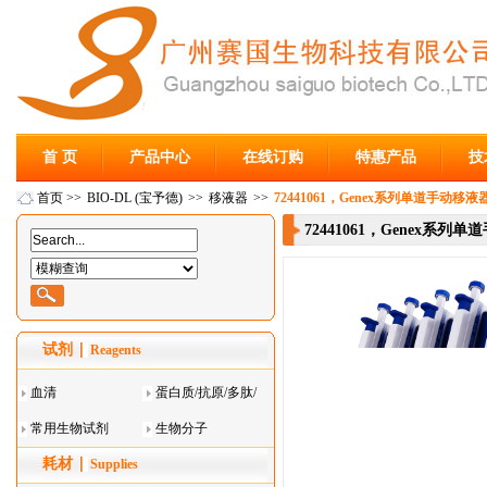
首 页
产品中心
在线订购
特惠产品
技
首页
>>
BIO-DL (宝予德)
>>
移液器
>>
72441061，Genex系列单道手动移液器10
72441061，Genex系列单道
试剂
Reagents
血清
蛋白质/抗原/多肽/
常用生物试剂
酶
生物分子
耗材
Supplies