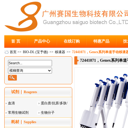
首 页
产品中心
在线订购
特惠产品
技
首页
>>
BIO-DL (宝予德)
>>
移液器
>>
72441071，Genex系列单道手动移液器2
72441071，Genex系列单道
试剂
Reagents
血清
蛋白质/抗原/多肽/
常用生物试剂
酶
生物分子
耗材
Supplies