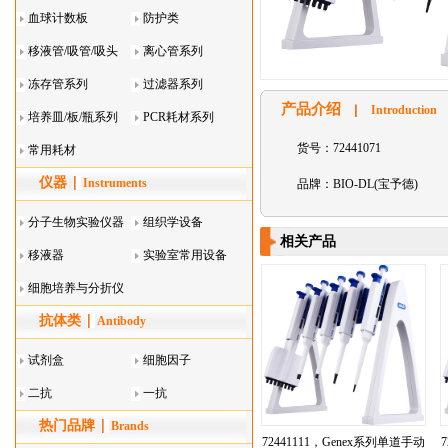
血球计数板
防护类
移液管/吸管/吸头
离心管系列
系列
冻存管系列
过滤器系列
产品介绍
Introduction
培养皿/板/瓶系列
PCR耗材系列
货号：72441071
常用耗材
仪器
Instruments
品牌：BIO-DL(宝予德)
分子生物实验仪器
组织学设备
相关产品
移液器
实验室常用设备
细胞培养与分折仪
抗体类
器叠
Antibody
试剂盒
细胞因子
二抗
一抗
热门品牌
Brands
72441111，Genex系列单道手动