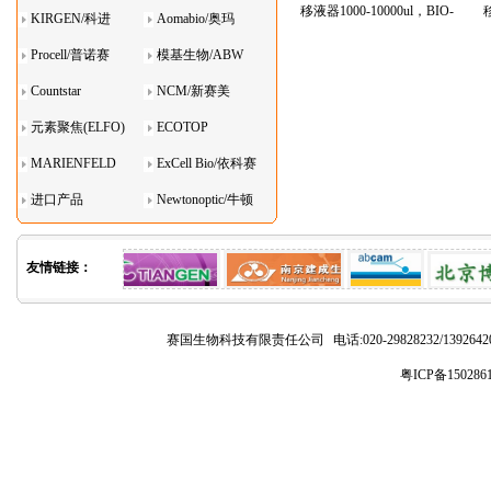
移液器1000-10000ul，BIO-
移
KIRGEN/科进
Aomabio/奥玛
DL(宝予德)
Procell/普诺赛
模基生物/ABW
Countstar
NCM/新赛美
元素聚焦(ELFO)
ECOTOP
MARIENFELD
ExCell Bio/依科赛
进口产品
Newtonoptic/牛顿
光学
友情链接：
赛国生物科技有限责任公司
电话:020-29828232/1392
粤ICP备150286