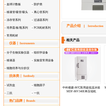
血球计数板
防护类
移液管/吸管/吸头
离心管系列
系列
冻存管系列
过滤器系列
产品介绍
Introduction
培养皿/板/瓶系列
PCR耗材系列
常用耗材
相关产品
仪器
Instruments
分子生物实验仪器
组织学设备
移液器
实验室常用设备
细胞培养与分折仪
抗体类
器叠
Antibody
试剂盒
细胞因子
中科都菱-86℃医用超低温冰箱
MDF-86V340E单压缩机
二抗
一抗
热门品牌
Brands