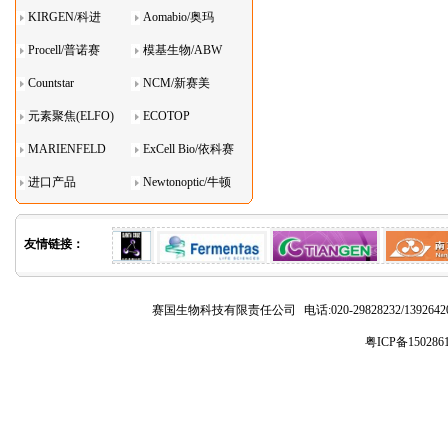
KIRGEN/科进
Aomabio/奥玛
Procell/普诺赛
模基生物/ABW
Countstar
NCM/新赛美
元素聚焦(ELFO)
ECOTOP
MARIENFELD
ExCell Bio/依科赛
进口产品
Newtonoptic/牛顿
光学
友情链接：
赛国生物科技有限责任公司
电话:020-29828232/1392
粤ICP备150286