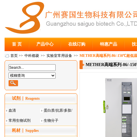
首 页
产品中心
在线订购
特惠产品
技
首页
>>
中科都菱
>>
实验室常用设备
>>
METHER高端系列-86/-150℃超低
METHER高端系列-86/-1
试剂
Reagents
血清
蛋白质/抗原/多肽/
常用生物试剂
酶
生物分子
耗材
Supplies