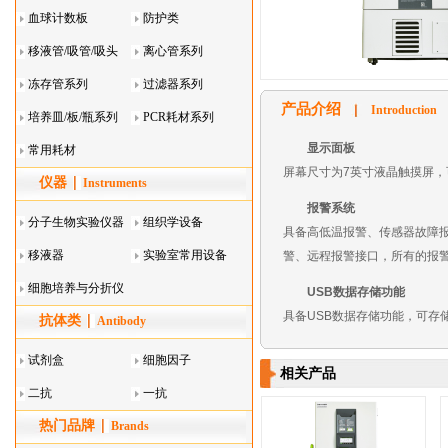
血球计数板
防护类
移液管/吸管/吸头
离心管系列
系列
冻存管系列
过滤器系列
产品介绍
Introduction
培养皿/板/瓶系列
PCR耗材系列
显示面板
常用耗材
屏幕尺寸为7英寸液晶触摸屏
仪器
Instruments
报警系统
分子生物实验仪器
组织学设备
具备高低温报警、传感器故障
移液器
实验室常用设备
警、远程报警接口，所有的报
细胞培养与分折仪
USB数据存储功能
具备USB数据存储功能，可存
抗体类
器叠
Antibody
试剂盒
细胞因子
相关产品
二抗
一抗
热门品牌
Brands