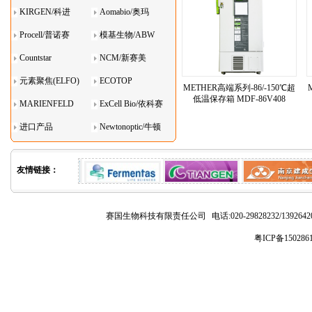
KIRGEN/科进
Aomabio/奥玛
Procell/普诺赛
模基生物/ABW
Countstar
NCM/新赛美
元素聚焦(ELFO)
ECOTOP
METHER高端系列-86/-150℃超
低温保存箱 MDF-86V408
MARIENFELD
ExCell Bio/依科赛
进口产品
Newtonoptic/牛顿
光学
友情链接：
赛国生物科技有限责任公司
电话:020-29828232/1392
粤ICP备150286