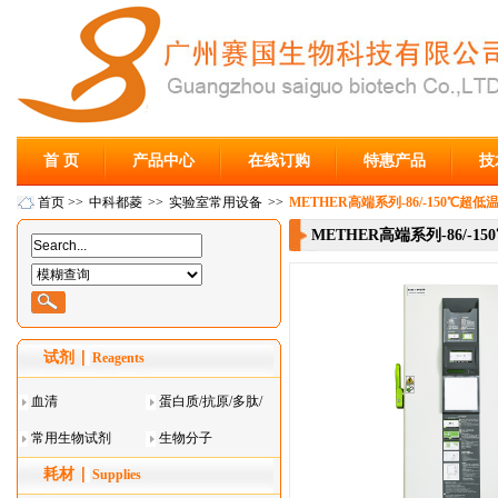
首 页
产品中心
在线订购
特惠产品
技
首页
>>
中科都菱
>>
实验室常用设备
>>
METHER高端系列-86/-150℃超低温
METHER高端系列-86/-15
试剂
Reagents
血清
蛋白质/抗原/多肽/
常用生物试剂
酶
生物分子
耗材
Supplies