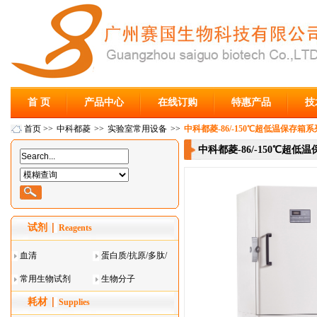
首 页
产品中心
在线订购
特惠产品
技
首页
>>
中科都菱
>>
实验室常用设备
>>
中科都菱-86/-150℃超低温保存箱系列 
中科都菱-86/-150℃超低温保
试剂
Reagents
血清
蛋白质/抗原/多肽/
常用生物试剂
酶
生物分子
耗材
Supplies