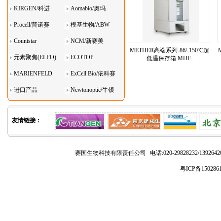
KIRGEN/科进
Aomabio/奥玛
Procell/普诺赛
模基生物/ABW
Countstar
NCM/新赛美
METHER高端系列-86/-150℃超
元素聚焦(ELFO)
ECOTOP
低温保存箱 MDF-
86V408DL（双系统）
MARIENFELD
ExCell Bio/依科赛
进口产品
Newtonoptic/牛顿
光学
友情链接：
赛国生物科技有限责任公司
电话:020-29828232/1392
粤ICP备150286