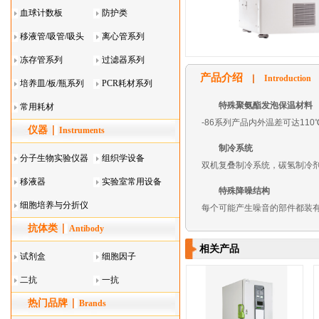
血球计数板
防护类
移液管/吸管/吸头
离心管系列
系列
冻存管系列
过滤器系列
产品介绍
Introduction
培养皿/板/瓶系列
PCR耗材系列
特殊聚氨酯发泡保温材料
常用耗材
-86系列产品内外温差可达1
仪器
Instruments
制冷系统
分子生物实验仪器
组织学设备
双机复叠制冷系统，碳氢制冷剂
移液器
实验室常用设备
特殊降噪结构
细胞培养与分折仪
每个可能产生噪音的部件都装
抗体类
器叠
Antibody
相关产品
试剂盒
细胞因子
二抗
一抗
热门品牌
Brands