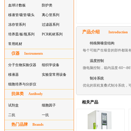
血球计数板
防护类
移液管/吸管/吸头
离心管系列
系列
冻存管系列
过滤器系列
产品介绍
Introduction
培养皿/板/瓶系列
PCR耗材系列
特殊降噪音结构
常用耗材
每个可能产生噪音的部件都装
仪器
Instruments
温度控制
分子生物实验仪器
组织学设备
微电脑控制，箱内温度-60~-
移液器
实验室常用设备
制冷系统
细胞培养与分折仪
优化的双机复叠式制冷系统，可
抗体类
器叠
Antibody
相关产品
试剂盒
细胞因子
二抗
一抗
热门品牌
Brands