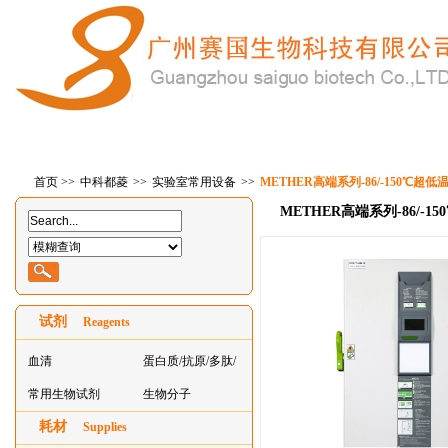
首 页
产品中心
在线订购
特惠产品
技
首页
>>
中科都菱
>>
实验室常用设备
>>
METHER高端系列-86/-150℃超低温
METHER高端系列-86/-15
试剂
Reagents
血清
蛋白质/抗原/多肽/
常用生物试剂
酶
生物分子
耗材
Supplies