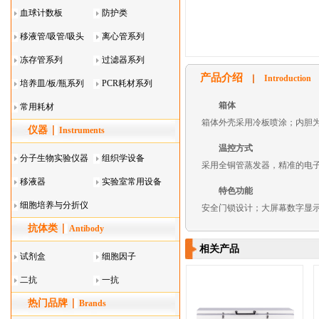
血球计数板
防护类
移液管/吸管/吸头
离心管系列
系列
冻存管系列
过滤器系列
产品介绍
Introduction
培养皿/板/瓶系列
PCR耗材系列
箱体
常用耗材
箱体外壳采用冷板喷涂；内胆为
仪器
Instruments
温控方式
分子生物实验仪器
组织学设备
采用全铜管蒸发器，精准的电子
移液器
实验室常用设备
特色功能
细胞培养与分折仪
安全门锁设计；大屏幕数字显
抗体类
器叠
Antibody
相关产品
试剂盒
细胞因子
二抗
一抗
热门品牌
Brands