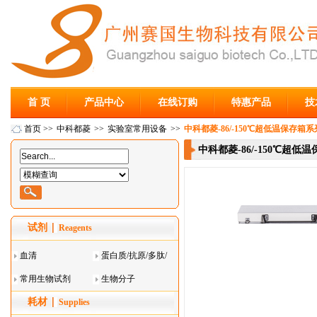
首 页
产品中心
在线订购
特惠产品
技
首页
>>
中科都菱
>>
实验室常用设备
>>
中科都菱-86/-150℃超低温保存箱系列 
中科都菱-86/-150℃超低温
试剂
Reagents
血清
蛋白质/抗原/多肽/
常用生物试剂
酶
生物分子
耗材
Supplies