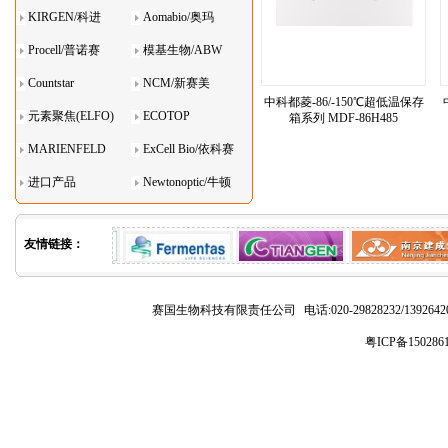
KIRGEN/科进
Aomabio/奥玛
Procell/普诺赛
模基生物/ABW
Countstar
NCM/新赛美
中科都菱-86/-150℃超低温保存
元素聚焦(ELFO)
ECOTOP
箱系列 MDF-86H485
MARIENFELD
ExCell Bio/依科赛
进口产品
Newtonoptic/牛顿
光学
友情链接：
赛国生物科技有限责任公司
电话:020-29828232/1392
粤ICP备150286