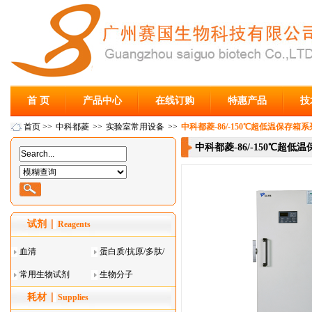
首 页
产品中心
在线订购
特惠产品
技
首页
>>
中科都菱
>>
实验室常用设备
>>
中科都菱-86/-150℃超低温保存箱系列 
中科都菱-86/-150℃超低温保
试剂
Reagents
血清
蛋白质/抗原/多肽/
常用生物试剂
酶
生物分子
耗材
Supplies