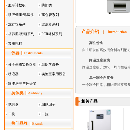
血球计数板
防护类
移液管/吸管/吸头
离心管系列
系列
冻存管系列
过滤器系列
产品介绍
Introduction
培养皿/板/瓶系列
PCR耗材系列
高性价比
常用耗材
自主研发的高效混合制冷剂配方,
仪器
Instruments
降温速度更快
分子生物实验仪器
组织学设备
降温速度提升20%，均匀性提高
移液器
实验室常用设备
单一制冷自复叠
细胞培养与分折仪
一个制冷回路，相比普通双级
抗体类
器叠
Antibody
相关产品
试剂盒
细胞因子
二抗
一抗
热门品牌
Brands