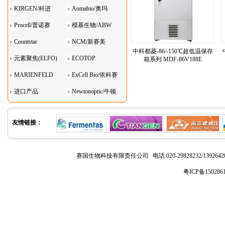
KIRGEN/科进
Aomabio/奥玛
Procell/普诺赛
模基生物/ABW
Countstar
NCM/新赛美
中科都菱-86/-150℃超低温保存
元素聚焦(ELFO)
ECOTOP
箱系列 MDF-86V188E
MARIENFELD
ExCell Bio/依科赛
进口产品
Newtonoptic/牛顿
光学
友情链接：
赛国生物科技有限责任公司
电话:020-29828232/1392
粤ICP备150286