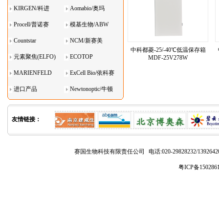
KIRGEN/科进
Aomabio/奥玛
Procell/普诺赛
模基生物/ABW
Countstar
NCM/新赛美
中科都菱-25/-40℃低温保存箱
元素聚焦(ELFO)
ECOTOP
MDF-25V278W
MARIENFELD
ExCell Bio/依科赛
进口产品
Newtonoptic/牛顿
光学
友情链接：
赛国生物科技有限责任公司
电话:020-29828232/1392
粤ICP备150286