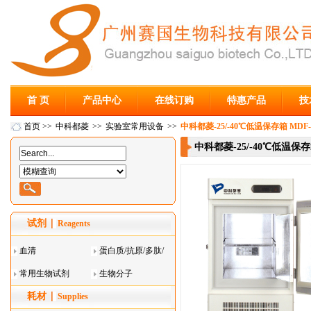
首 页
产品中心
在线订购
特惠产品
技
首页
>>
中科都菱
>>
实验室常用设备
>>
中科都菱-25/-40℃低温保存箱 MDF-
中科都菱-25/-40℃低温保存箱
试剂
Reagents
血清
蛋白质/抗原/多肽/
常用生物试剂
酶
生物分子
耗材
Supplies