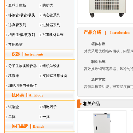
血球计数板
防护类
移液管/吸管/吸头
离心管系列
系列
冻存管系列
过滤器系列
产品介绍
Introduction
培养皿/板/瓶系列
PCR耗材系列
箱体材质
常用耗材
外壳采用优质结构钢板，内壁为
仪器
Instruments
制冷系统
分子生物实验仪器
组织学设备
高效换热铜管蒸发器，风冷制
移液器
实验室常用设备
温控方式
细胞培养与分折仪
高低温报警功能，报警温度值可以
抗体类
器叠
Antibody
相关产品
试剂盒
细胞因子
二抗
一抗
热门品牌
Brands