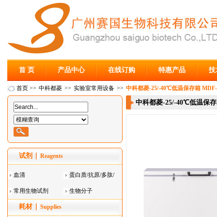
首 页
产品中心
在线订购
特惠产品
技
首页
>>
中科都菱
>>
实验室常用设备
>>
中科都菱-25/-40℃低温保存箱 MDF-4
中科都菱-25/-40℃低温保存箱
试剂
Reagents
血清
蛋白质/抗原/多肽/
常用生物试剂
酶
生物分子
耗材
Supplies