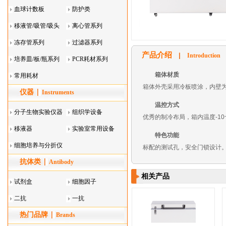
血球计数板
防护类
移液管/吸管/吸头
离心管系列
系列
冻存管系列
过滤器系列
产品介绍
Introduction
培养皿/板/瓶系列
PCR耗材系列
箱体材质
常用耗材
箱体外壳采用冷板喷涂，内壁为
仪器
Instruments
温控方式
分子生物实验仪器
组织学设备
优秀的制冷布局，箱内温度-10~
移液器
实验室常用设备
特色功能
细胞培养与分折仪
标配的测试孔，安全门锁设计
抗体类
器叠
Antibody
相关产品
试剂盒
细胞因子
二抗
一抗
热门品牌
Brands