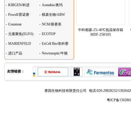
KIRGEN/科进
Aomabio/奥玛
Procell/普诺赛
模基生物/ABW
Countstar
NCM/新赛美
中科都菱-25/-40℃低温保存箱
元素聚焦(ELFO)
ECOTOP
MDF-25H105
MARIENFELD
ExCell Bio/依科赛
进口产品
Newtonoptic/牛顿
光学
友情链接：
赛国生物科技有限责任公司
电话:020-29828232/1392
粤ICP备150286