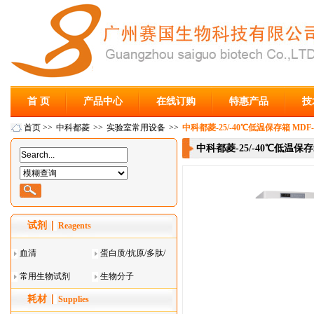
首 页
产品中心
在线订购
特惠产品
技
首页
>>
中科都菱
>>
实验室常用设备
>>
中科都菱-25/-40℃低温保存箱 MDF-4
中科都菱-25/-40℃低温保存箱
试剂
Reagents
血清
蛋白质/抗原/多肽/
常用生物试剂
酶
生物分子
耗材
Supplies