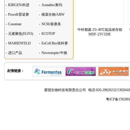
KIRGEN/科进
Aomabio/奥玛
Procell/普诺赛
模基生物/ABW
Countstar
NCM/新赛美
中科都菱-25/-40℃低温保存箱
元素聚焦(ELFO)
ECOTOP
MDF-25V328E
MARIENFELD
ExCell Bio/依科赛
进口产品
Newtonoptic/牛顿
光学
友情链接：
赛国生物科技有限责任公司
电话:020-29828232/1392
粤ICP备150286