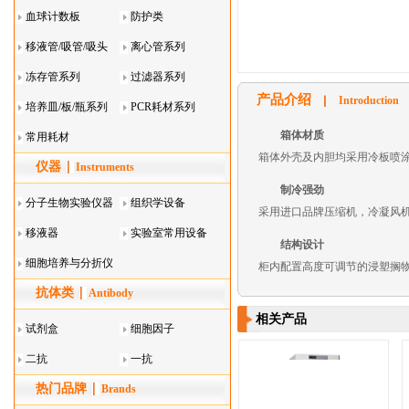
血球计数板
防护类
移液管/吸管/吸头
离心管系列
系列
冻存管系列
过滤器系列
产品介绍
Introduction
培养皿/板/瓶系列
PCR耗材系列
箱体材质
常用耗材
箱体外壳及内胆均采用冷板喷
仪器
Instruments
制冷强劲
分子生物实验仪器
组织学设备
采用进口品牌压缩机，冷凝风
移液器
实验室常用设备
结构设计
细胞培养与分折仪
柜内配置高度可调节的浸塑搁
抗体类
器叠
Antibody
相关产品
试剂盒
细胞因子
二抗
一抗
热门品牌
Brands