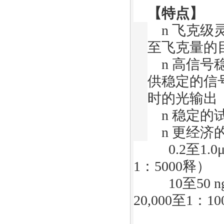
【特点】
n
飞克级
至飞克量的
n
高信号
供稳定的信
时的光输出
n
稳定的
n
更经济
0.2
至
1.0
1
：
5000
释）
10
至
50 n
20,000
至
1
：
10