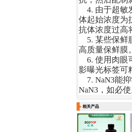
4.
由于超敏
体起始浓度为
抗体浓度过高
5.
某些保鲜
高质量保鲜膜
6.
使用肉眼
影曝光标签可
7. NaN
3
能抑
NaN
3
，如必使
相关产品