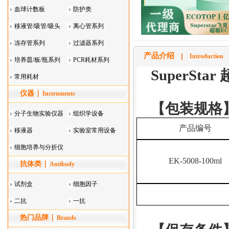
血球计数板
防护类
移液管/吸管/吸头
离心管系列
系列
冻存管系列
过滤器系列
产品介绍
Introduction
培养皿/板/瓶系列
PCR耗材系列
SuperStar
常用耗材
仪器
Instruments
【包装规格
分子生物实验仪器
组织学设备
产品编号
移液器
实验室常用设备
细胞培养与分折仪
EK-5008-100ml
抗体类
器叠
Antibody
试剂盒
细胞因子
二抗
一抗
热门品牌
Brands