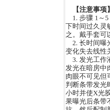
【注意事项
1.
步骤
1
～
下时间过久灵
之。戴手套可
2.
长时间曝
变化失去线性
3.
发光工作
发光在暗房中
肉眼不可见但
判断条带发光
小时并使
X
光
果曝光后条带
抗，然后
配制