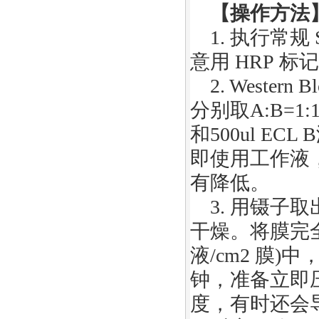
【操作方法
1.
执行常规
意用
HRP
标
2. Western B
分别取
A:B=
1
:
和
50
0ul ECL B
即使用工作液
有降低。
3.
用镊子取
干燥。将膜完
液
/cm
2
膜
)
中
钟，准备立即
度，有时还会