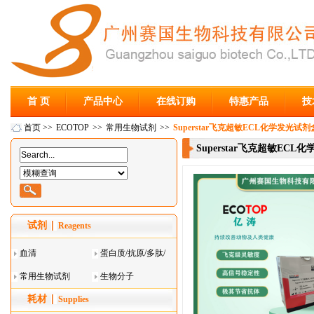
首 页
产品中心
在线订购
特惠产品
技
首页
>>
ECOTOP
>>
常用生物试剂
>>
Superstar飞克超敏ECL化学发光试剂盒 E
Superstar飞克超敏ECL化学
试剂
Reagents
血清
蛋白质/抗原/多肽/
常用生物试剂
酶
生物分子
耗材
Supplies