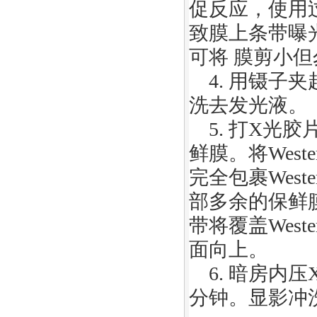
促反应，使用
致膜上条带曝
可将 膜剪小
4.
用镊子夹
洗去发光液。
5.
打
X
光胶
鲜膜。将
Weste
完全包裹
Weste
部多余的保鲜
带将覆盖
Weste
面向上。
6.
暗房内压
分钟。显影冲