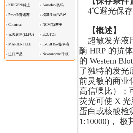
【保存条件
KIRGEN/科进
Aomabio/奥玛
4℃避光
保存
Procell/普诺赛
模基生物/ABW
Countstar
NCM/新赛美
【概述】
元素聚焦(ELFO)
ECOTOP
超敏发光液
MARIENFELD
ExCell Bio/依科赛
酶
HRP
的抗体
进口产品
Newtonoptic/牛顿
的
Western Blo
光学
了独特的发光
前灵敏的商业
高信噪比
）
；
荧光可使
X
光
蛋白或核酸检
1:10000)
， 极