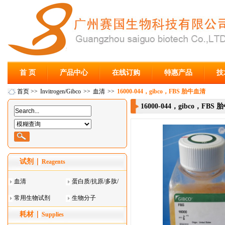
首 页
产品中心
在线订购
特惠产品
技
首页
>>
Invitrogen/Gibco
>>
血清
>>
16000-044，gibco，FBS 胎牛血清
16000-044，gibco，FBS
试剂
Reagents
血清
蛋白质/抗原/多肽/
常用生物试剂
酶
生物分子
耗材
Supplies