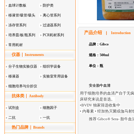
血球计数板
防护类
移液管/吸管/吸头
离心管系列
系列
冻存管系列
过滤器系列
产品介绍
Introduction
培养皿/板/瓶系列
PCR耗材系列
品牌：Gibco
常用耗材
仪器
Instruments
规格：500ml
单位：瓶
分子生物实验仪器
组织学设备
移液器
实验室常用设备
安全胎牛血清
细胞培养与分折仪
用于细胞培养的血清产自于无疯
抗体类
器叠
Antibody
床研究来说是首选。
•
BVDV
独家筛选收集中
试剂盒
细胞因子
• 内毒素 • 经加热灭菌或伽马
二抗
一抗
推荐
Gibco® Sera-
胎牛血
热门品牌
Brands