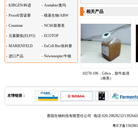
KIRGEN/科进
Aomabio/奥玛
相关产品
Procell/普诺赛
模基生物/ABW
Countstar
NCM/新赛美
元素聚焦(ELFO)
ECOTOP
MARIENFELD
ExCell Bio/依科赛
进口产品
Newtonoptic/牛顿
光学
10270-106，Gibco，胎牛血清
（南美）
友情链接：
赛国生物科技有限责任公司
电话:020-29828232/1392
粤ICP备150286