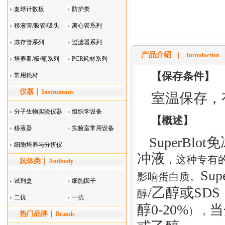
血球计数板
防护类
移液管/吸管/吸头
离心管系列
系列
冻存管系列
过滤器系列
产品介绍
Introduction
培养皿/板/瓶系列
PCR耗材系列
【保存条件】
常用耗材
仪器
Instruments
室温保存，
分子生物实验仪器
组织学设备
【概述】
移液器
实验室常用设备
SuperBlot
免
细胞培养与分折仪
冲液
，
这种专有
抗体类
器叠
Antibody
Sup
影响蛋白质。
试剂盒
细胞因子
/
乙醇
或
SDS
醇
二抗
一抗
醇
0-20%
当
）
，
热门品牌
Brands