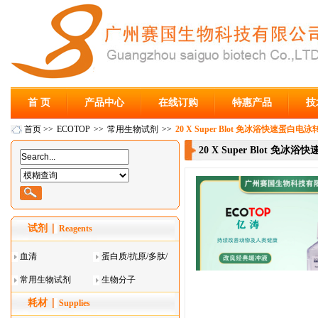
首 页
产品中心
在线订购
特惠产品
技
首页
>>
ECOTOP
>>
常用生物试剂
>>
20 X Super Blot 免冰浴快速蛋白电泳转膜
20 X Super Blot 免冰浴
试剂
Reagents
血清
蛋白质/抗原/多肽/
常用生物试剂
酶
生物分子
耗材
Supplies