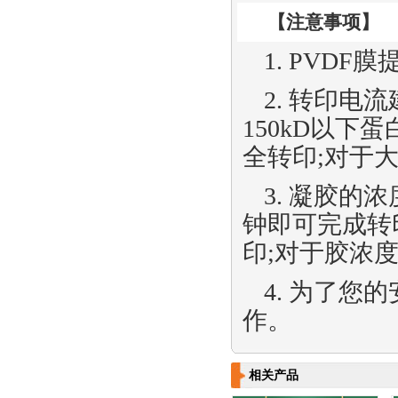
【
注意事项
】
1.
PVDF
膜
2.
转印电流
150kD
以下蛋
全转印
;
对于
3.
凝胶的浓
钟即可完成转
印
;
对于胶浓
4.
为了您的
作。
相关产品