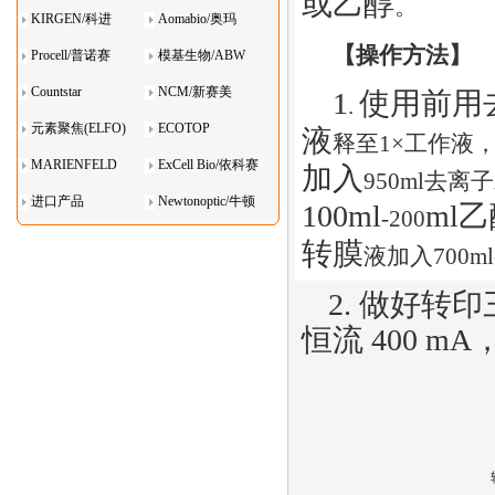
或乙醇
。
KIRGEN/科进
Aomabio/奥玛
【操作方法】
Procell/普诺赛
模基生物/ABW
Countstar
NCM/新赛美
1
使用前用
.
元素聚焦(ELFO)
ECOTOP
液
释至
1×
工作液
MARIENFELD
ExCell Bio/依科赛
加入
95
0ml
去离子
进口产品
Newtonoptic/牛顿
100
ml
ml
乙
-200
光学
转膜
液
加入
700ml
2.
做好转印
恒流
400 mA