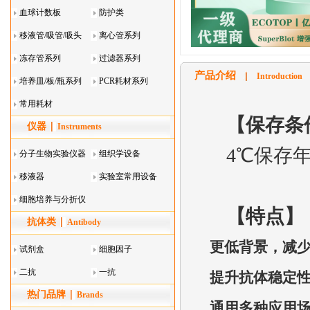
血球计数板
防护类
移液管/吸管/吸头
离心管系列
系列
冻存管系列
过滤器系列
产品介绍
Introduction
培养皿/板/瓶系列
PCR耗材系列
常用耗材
【保存条
仪器
Instruments
4℃保存
分子生物实验仪器
组织学设备
移液器
实验室常用设备
细胞培养与分折仪
【
特点
】
抗体类
器叠
Antibody
更低背景，减
试剂盒
细胞因子
二抗
一抗
提升抗体稳定
热门品牌
Brands
通用多种应用