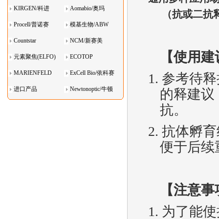
KIRGEN/科进
Aomabio/奥玛
（抗或二抗
Procell/普诺赛
模基生物/ABW
Countstar
NCM/新赛美
【
使用建
元素聚焦(ELFO)
ECOTOP
MARIENFELD
ExCell Bio/依科赛
1.
参考待释
进口产品
Newtonoptic/牛顿
的释建议
光学
抗。
2.
抗体孵育
便于后续
【注意事
1.
为了能使