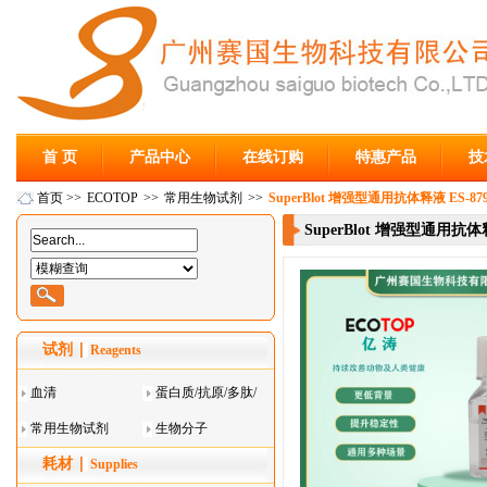
首 页
产品中心
在线订购
特惠产品
技
首页
>>
ECOTOP
>>
常用生物试剂
>>
SuperBlot 增强型通用抗体释液 ES-8792
SuperBlot 增强型通用抗体释液
试剂
Reagents
血清
蛋白质/抗原/多肽/
常用生物试剂
酶
生物分子
耗材
Supplies