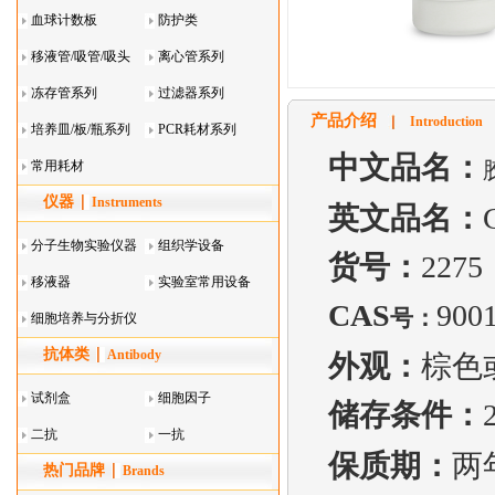
血球计数板
防护类
移液管/吸管/吸头
离心管系列
系列
冻存管系列
过滤器系列
产品介绍
Introduction
培养皿/板/瓶系列
PCR耗材系列
中文品名：
常用耗材
仪器
Instruments
英文品名：
分子生物实验仪器
组织学设备
货号：
2275
移液器
实验室常用设备
CAS
9001
号：
细胞培养与分折仪
抗体类
器叠
Antibody
外观：
棕色
试剂盒
细胞因子
储存条件：
二抗
一抗
保质期：
两
热门品牌
Brands