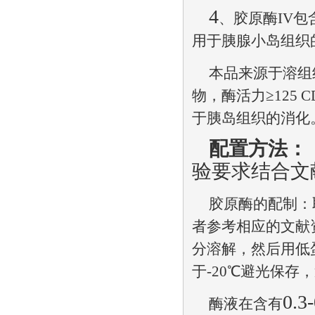
4
、胶原酶
IV
包
用于胰腺小岛组织
本品来源于溶组
物，酶活力≥
125 CD
于胰岛组织的消化
配置方法：
验要求结合文
胶原酶的配制：
者参考相应的文献
分溶解，然后用低
于
-20
℃避光保存
0.3
酶液在含有