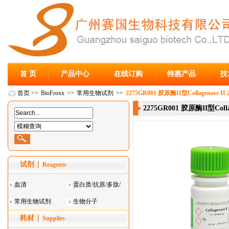
首 页
产品中心
在线订购
特惠产品
技
首页
>>
BioFroxx
>>
常用生物试剂
>>
2275GR001 胶原酶II型Collagenase II
2275GR001 胶原酶II型Colla
试剂
Reagents
血清
蛋白质/抗原/多肽/
常用生物试剂
酶
生物分子
耗材
Supplies