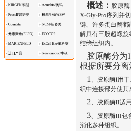
概述：
胶原酶
KIRGEN/科进
Aomabio/奥玛
X-Gly-Pro
序列并切
Procell/普诺赛
模基生物/ABW
键。许多蛋白酶都
Countstar
NCM/新赛美
解具有三股超螺旋
元素聚焦(ELFO)
ECOTOP
结缔组织内。
MARIENFELD
ExCell Bio/依科赛
进口产品
Newtonoptic/牛顿
胶原酶分为
I
光学
根据所要分离
1
、胶原酶
I
用于
织中连接部分使其
2
、胶原酶
II
适
3
、胶原酶
III
包
消化多种组织。