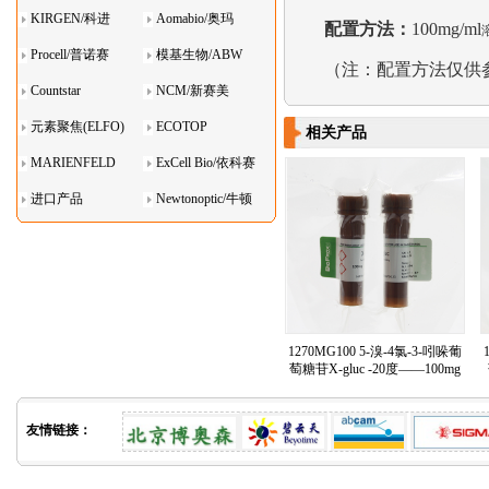
KIRGEN/科进
Aomabio/奥玛
配置方法：
100mg/ml
Procell/普诺赛
模基生物/ABW
（注：配置方法仅供
Countstar
NCM/新赛美
元素聚焦(ELFO)
ECOTOP
相关产品
MARIENFELD
ExCell Bio/依科赛
进口产品
Newtonoptic/牛顿
光学
1270MG100 5-溴-4氯-3-吲哚葡
萄糖苷X-gluc -20度——100mg
友情链接：