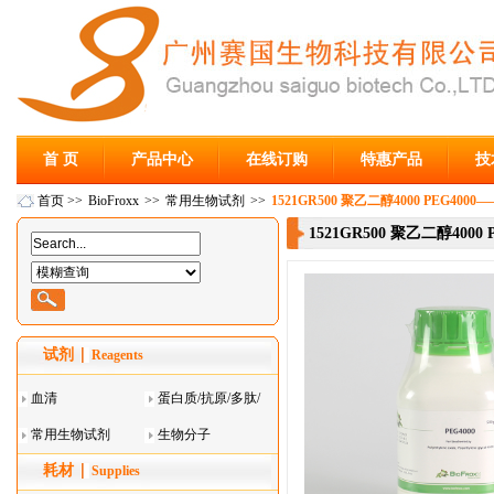
首 页
产品中心
在线订购
特惠产品
技
首页
>>
BioFroxx
>>
常用生物试剂
>>
1521GR500 聚乙二醇4000 PEG4000—
1521GR500 聚乙二醇4000 
试剂
Reagents
血清
蛋白质/抗原/多肽/
常用生物试剂
酶
生物分子
耗材
Supplies