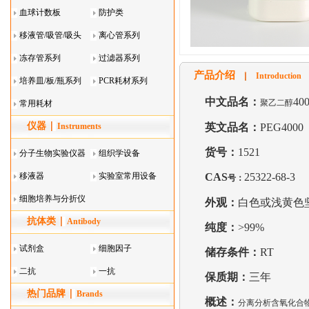
血球计数板
防护类
移液管/吸管/吸头
离心管系列
系列
冻存管系列
过滤器系列
产品介绍
Introduction
培养皿/板/瓶系列
PCR耗材系列
中文品名：
40
聚乙二醇
常用耗材
仪器
Instruments
英文品名：
PEG4000
货号：
1521
分子生物实验仪器
组织学设备
移液器
实验室常用设备
CAS
25322-68-3
号：
细胞培养与分折仪
外观：
白色或浅黄色
抗体类
器叠
Antibody
纯度：
>99%
试剂盒
细胞因子
储存条件：
RT
二抗
一抗
保质期：
三年
热门品牌
Brands
概述：
分离分析含氧化合