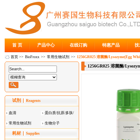
首 页
产品中心
在线订购
特惠产品
技
首页
>>
BioFroxx
>>
常用生物试剂
>>
1256GR025 溶菌酶/Lysozyme(Egg Wh
1256GR025 溶菌酶/Lysozym
试剂
Reagents
血清
蛋白质/抗原/多肽/
常用生物试剂
酶
生物分子
耗材
Supplies