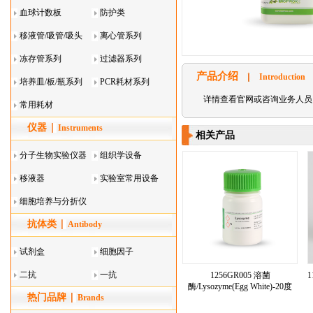
血球计数板
防护类
移液管/吸管/吸头
离心管系列
系列
冻存管系列
过滤器系列
产品介绍
Introduction
培养皿/板/瓶系列
PCR耗材系列
详情查看官网或咨询业务人员
常用耗材
仪器
Instruments
相关产品
分子生物实验仪器
组织学设备
移液器
实验室常用设备
细胞培养与分折仪
抗体类
器叠
Antibody
试剂盒
细胞因子
二抗
一抗
1256GR005 溶菌
1
酶/Lysozyme(Egg White)-20度
热门品牌
Brands
——5g