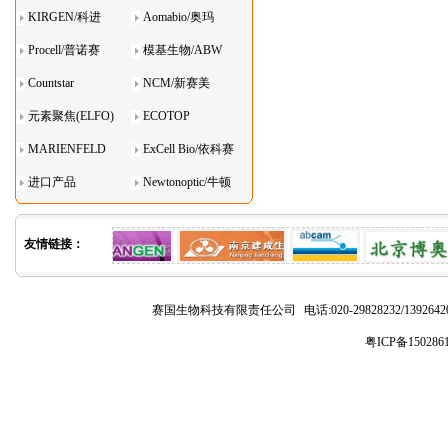
KIRGEN/科进
Aomabio/奥玛
Procell/普诺赛
模基生物/ABW
Countstar
NCM/新赛美
元素聚焦(ELFO)
ECOTOP
MARIENFELD
ExCell Bio/依科赛
进口产品
Newtonoptic/牛顿
光学
友情链接：
赛国生物科技有限责任公司
电话:020-29828232/1392
粤ICP备150286