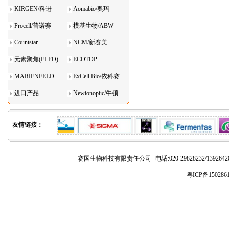
KIRGEN/科进
Aomabio/奥玛
Procell/普诺赛
模基生物/ABW
Countstar
NCM/新赛美
元素聚焦(ELFO)
ECOTOP
MARIENFELD
ExCell Bio/依科赛
进口产品
Newtonoptic/牛顿
光学
友情链接：
赛国生物科技有限责任公司
电话:020-29828232/1392
粤ICP备150286