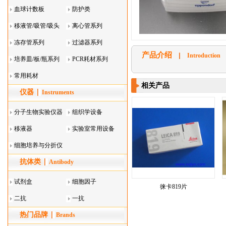
血球计数板
防护类
移液管/吸管/吸头
离心管系列
系列
冻存管系列
过滤器系列
产品介绍
Introduction
培养皿/板/瓶系列
PCR耗材系列
常用耗材
相关产品
仪器
Instruments
分子生物实验仪器
组织学设备
移液器
实验室常用设备
细胞培养与分折仪
抗体类
器叠
Antibody
试剂盒
细胞因子
徕卡819片
二抗
一抗
热门品牌
Brands