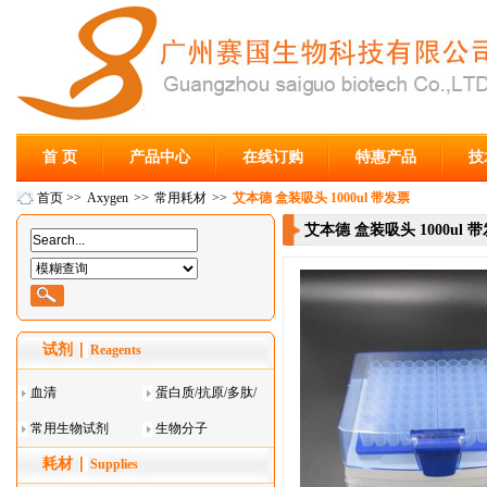
首 页
产品中心
在线订购
特惠产品
技
首页
>>
Axygen
>>
常用耗材
>>
艾本德 盒装吸头 1000ul 带发票
艾本德 盒装吸头 1000ul 
试剂
Reagents
血清
蛋白质/抗原/多肽/
常用生物试剂
酶
生物分子
耗材
Supplies