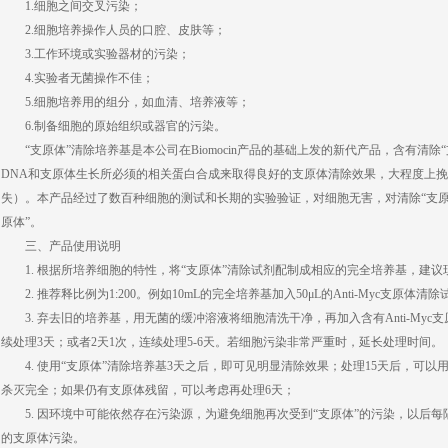
1.细胞之间交叉污染；
2.细胞培养操作人员的口腔、皮肤等；
3.工作环境或实验器材的污染；
4.实验者无菌操作不佳；
5.细胞培养用的组分，如血清、培养液等；
6.制备细胞的原始组织或器官的污染。
“支原体”清除培养基是本公司在Biomocin产品的基础上发的新代产品，含有清
DNA和支原体生长所必须的相关蛋白合成来取得良好的支原体清除效果，大程度上
失）。本产品经过了数百种细胞的测试和长期的实验验证，对细胞无害，对清除“支原
原体”。
三、产品使用说明
1. 根据所培养细胞的特性，将“支原体”清除试剂配制成相应的完全培养基，建议
2. 推荐释比例为1:200。例如10mL的完全培养基加入50μL的Anti-Myc支原体清
3. 弃去旧的培养基，用无菌的缓冲溶液将细胞清洗干净，再加入含有Anti-My
续处理3天；或者2天1次，连续处理5-6天。若细胞污染非常严重时，延长处理时间。
4. 使用“支原体”清除培养基3天之后，即可见明显清除效果；处理15天后，可
杀灭完全；如果仍有支原体残留，可以考虑再处理6天；
5. 因环境中可能依然存在污染源，为避免细胞再次受到“支原体”的污染，以后
的支原体污染。