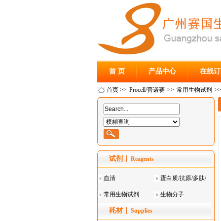
首 页
产品中心
在线订
首页
>>
Procell/普诺赛
>>
常用生物试剂
>
试剂
Reagents
血清
蛋白质/抗原/多肽/
常用生物试剂
酶
生物分子
耗材
Supplies