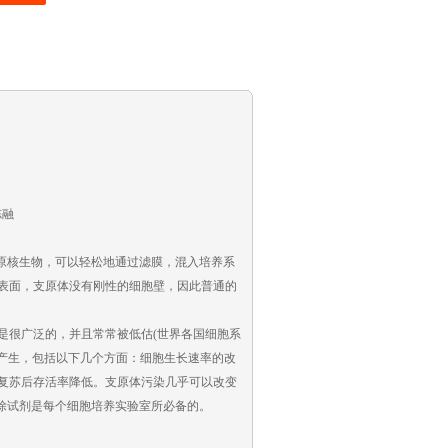
冻融
的简单的原核生物，可以轻松地通过滤膜，混入培养系
表面，支原体没有刚性的细胞壁，因此普通的
是很广泛的，并且常常被低估(世界各国细胞系
问题的产生，包括以下几个方面：细胞生长速率的改
复苏后存活率降低。支原体污染几乎可以改变
除试剂是每个细胞培养实验室所必备的。