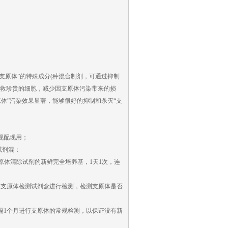
除“支原体”的特殊成分(种混合制剂，可通过抑制
挽救珍贵的细胞，减少因支原体污染带来的损
体”污染效果显著，能够很好的抑制和杀灭“支
现配现用；
除试剂混；
c支原体清除试剂的新鲜完全培养基，1天1次，连
以用支原体检测试剂盒进行检测，检测支原体是否
每隔1个月进行支原体的常规检测，以保证没有新