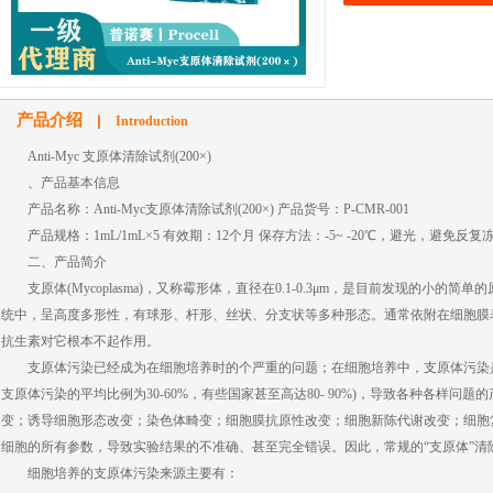
产品介绍
Introduction
Anti-Myc 支原体清除试剂(200×)
、产品基本信息
产品名称：Anti-Myc支原体清除试剂(200×) 产品货号：P-CMR-001
产品规格：1mL/1mL×5 有效期：12个月 保存方法：-5~ -20℃，避光，避免反复
二、产品简介
支原体(Mycoplasma)，又称霉形体，直径在0.1-0.3μm，是目前发现的小
统中，呈高度多形性，有球形、杆形、丝状、分支状等多种形态。通常依附在细胞膜
抗生素对它根本不起作用。
支原体污染已经成为在细胞培养时的个严重的问题；在细胞培养中，支原体污染
支原体污染的平均比例为30-60%，有些国家甚至高达80- 90%)，导致各种各样
变；诱导细胞形态改变；染色体畸变；细胞膜抗原性改变；细胞新陈代谢改变；细胞
细胞的所有参数，导致实验结果的不准确、甚至完全错误。因此，常规的“支原体”清
细胞培养的支原体污染来源主要有：