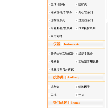
血球计数板
防护类
移液管/吸管/吸头
离心管系列
系列
冻存管系列
过滤器系列
培养皿/板/瓶系列
PCR耗材系列
常用耗材
仪器
Instruments
分子生物实验仪器
组织学设备
移液器
实验室常用设备
细胞培养与分折仪
抗体类
器叠
Antibody
试剂盒
细胞因子
二抗
一抗
热门品牌
Brands