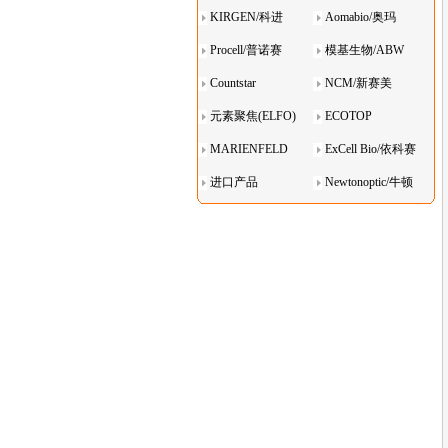
KIRGEN/科进
Aomabio/奥玛
Procell/普诺赛
模基生物/ABW
Countstar
NCM/新赛美
元素聚焦(ELFO)
ECOTOP
MARIENFELD
ExCell Bio/依科赛
进口产品
Newtonoptic/牛顿
光学